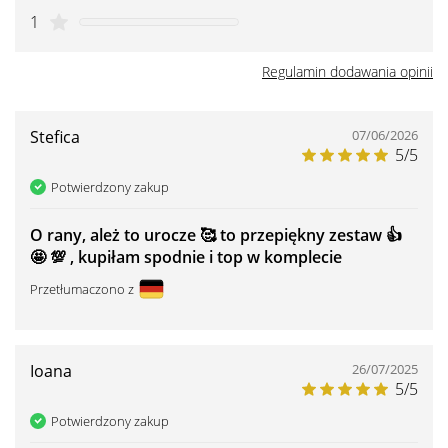
1
Regulamin dodawania opinii
Stefica
07/06/2026
5/5
Potwierdzony zakup
O rany, ależ to urocze 🥰 to przepiękny zestaw 👍 ️
🤩 💯 , kupiłam spodnie i top w komplecie
Przetłumaczono z
Ioana
26/07/2025
5/5
Potwierdzony zakup