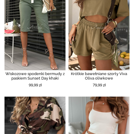
Wiskozowe spodenki bermudy z
Krótkie bawełniane szorty Viva
paskiem Sunset Day khaki
Oliva oliwkowe
99,99 zł
79,99 zł