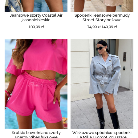
Jeansowe szorty Coastal Air
Spodenki jeansowe bermudy
jasnoniebieskie
Street Story beżowe
109,99 zł
74,99 zł
149,99 zł
Krótkie bawełniane szorty
Wiskozowe spódnico-spodenki
Energy Vibes fuksjowe
La Milla I Forgot You szare