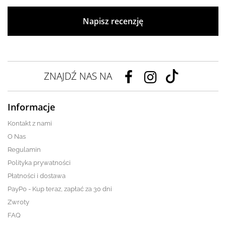
Napisz recenzję
ZNAJDŹ NAS NA
Informacje
Kontakt z nami
O Nas
Regulamin
Polityka prywatności
Płatności i dostawa
PayPo - Kup teraz, zapłać za 30 dni
Zwroty
FAQ