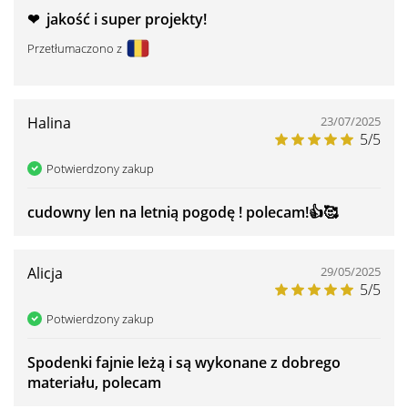
❤ ️ jakość i super projekty!
Przetłumaczono z
Halina
23/07/2025
5/5
Potwierdzony zakup
cudowny len na letnią pogodę ! polecam!👍️🥰
Alicja
29/05/2025
5/5
Potwierdzony zakup
Spodenki fajnie leżą i są wykonane z dobrego
materiału, polecam