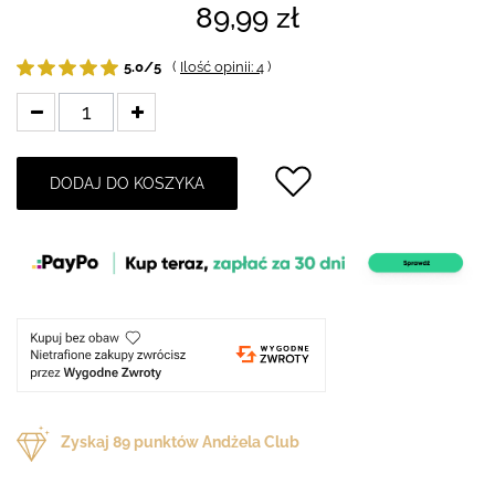
89,99 zł
5.0/5
(
Ilość opinii: 4
)
DODAJ DO KOSZYKA
Zyskaj
89
punktów Andżela Club