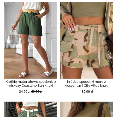
Krótkie materiałowe spodenki z
Krótkie spodenki moro z
wiskozy Coastline Sun khaki
kieszeniami City Alley khaki
34,99 zł
69,99 zł
139,99 zł