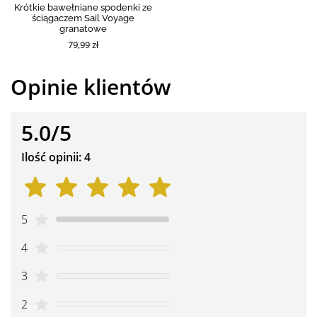
Krótkie bawełniane spodenki ze
ściągaczem Sail Voyage
granatowe
79,99 zł
Opinie klientów
5.0/5
Ilość opinii: 4
5
4
3
2