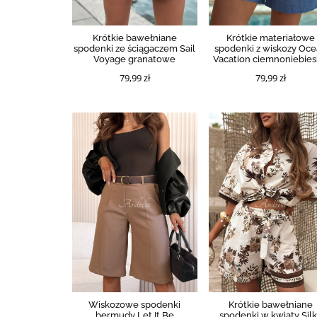
Krótkie bawełniane
Krótkie materiałowe
spodenki ze ściągaczem Sail
spodenki z wiskozy Oc
Voyage granatowe
Vacation ciemnoniebies
79,99 zł
79,99 zł
Wiskozowe spodenki
Krótkie bawełniane
bermudy Let It Be
spodenki w kwiaty Sil