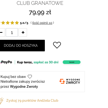
CLUB GRANATOWE
79,99 zł
5.0/5
(
Ilość opinii: 10
)
DODAJ DO KOSZYKA
Zyskaj
79
punktów Andżela Club