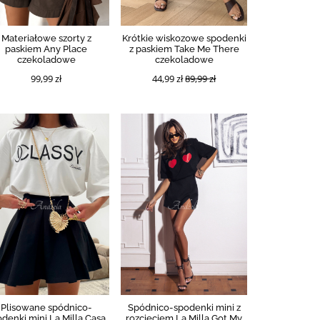
Materiałowe szorty z
Krótkie wiskozowe spodenki
paskiem Any Place
z paskiem Take Me There
czekoladowe
czekoladowe
99,99 zł
44,99 zł
89,99 zł
Plisowane spódnico-
Spódnico-spodenki mini z
odenki mini La Milla Casa
rozcięciem La Milla Got My