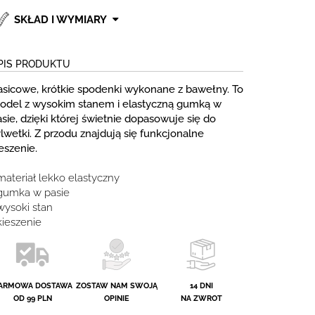
SKŁAD I WYMIARY
PIS PRODUKTU
asicowe, krótkie spodenki wykonane z bawełny. To
odel z wysokim stanem i elastyczną gumką w
sie, dzięki której świetnie dopasowuje się do
lwetki. Z przodu znajdują się funkcjonalne
eszenie.
materiał lekko elastyczny
 gumka w pasie
 wysoki stan
kieszenie
ARMOWA DOSTAWA
ZOSTAW NAM SWOJĄ
14 DNI
OD 99 PLN
OPINIE
NA ZWROT