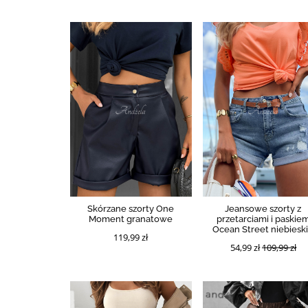
Skórzane szorty One
Jeansowe szorty z
Moment granatowe
przetarciami i paskie
Ocean Street niebiesk
119,99 zł
54,99 zł
109,99 zł