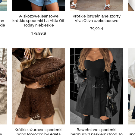
Wiskozowe jeansowe
Krótkie bawełniane szorty
ean
krótkie spodenki La Milla Off
Viva Oliva czekoladowe
kie
Today niebieskie
79,99 zł
179,99 zł
Krótkie ażurowe spodenki
Bawełniane spodenki
ky
boho Morocco by Agata
bermudy z paskiem Good To
sp