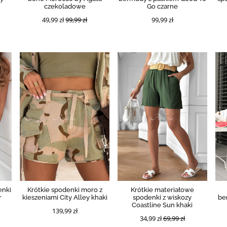
czekoladowe
Go czarne
49,99 zł
99,99 zł
99,99 zł
enki
Krótkie spodenki moro z
Krótkie materiałowe
r
kieszeniami City Alley khaki
spodenki z wiskozy
be
Coastline Sun khaki
139,99 zł
34,99 zł
69,99 zł