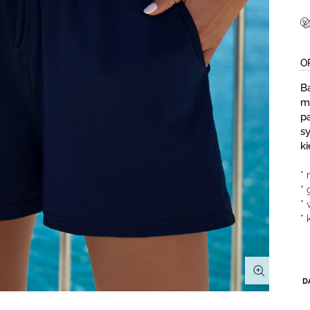
O
B
m
pa
sy
ki
* 
*
*
* 
D