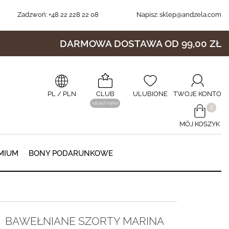
Zadzwoń:
+48 22 228 22 08
Napisz:
sklep@andzela.com
DARMOWA DOSTAWA OD 99,00 ZŁ
PL
/ PLN
CLUB
ULUBIONE
TWOJE KONTO
NIEAKTYWNY
​0
MÓJ KOSZYK
0
MIUM
BONY PODARUNKOWE
BAWEŁNIANE SZORTY MARINA