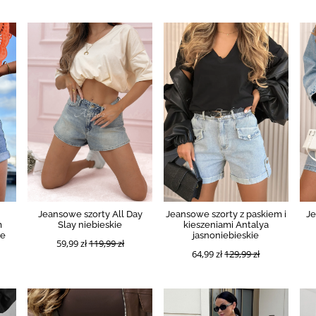
Jeansowe szorty All Day
Jeansowe szorty z paskiem i
J
m
Slay niebieskie
kieszeniami Antalya
ie
jasnoniebieskie
59,99 zł
119,99 zł
64,99 zł
129,99 zł