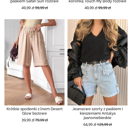
paskiem Safari Sun różowe
koronką Touch My Body różowe
49,99 zł
99,99 zł
49,99 zł
99,99 zł
Krótkie spodenki z lnem Desert
Jeansowe szorty z paskiem i
Glow beżowe
kieszeniami Antalya
jasnoniebieskie
39,99 zł
79,99 zł
64,99 zł
129,99 zł