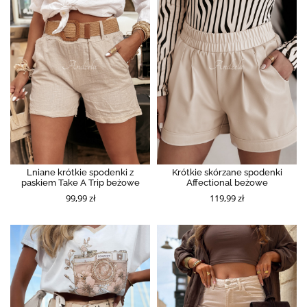
Lniane krótkie spodenki z
Krótkie skórzane spodenki
paskiem Take A Trip beżowe
Affectional beżowe
99,99 zł
119,99 zł