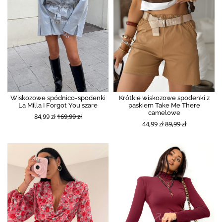
Wiskozowe spódnico-spodenki
Krótkie wiskozowe spodenki z
La Milla I Forgot You szare
paskiem Take Me There
camelowe
84,99 zł
169,99 zł
44,99 zł
89,99 zł