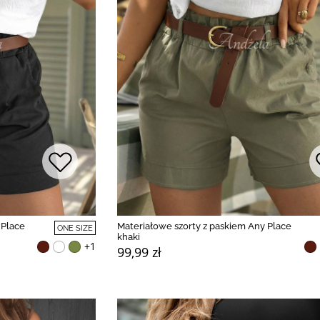
 Place
Materiałowe szorty z paskiem Any Place
ONE SIZE
khaki
+1
99,99 zł