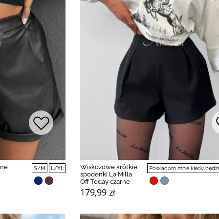
rne
Wiskozowe krótkie
S/M
L/XL
Powiadom mnie kiedy będzi
spodenki La Milla
Off Today czarne
179,99 zł