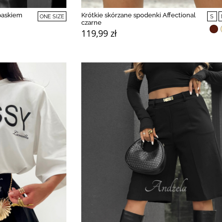
paskiem
Krótkie skórzane spodenki Affectional
ONE SIZE
S
czarne
119,99 zł