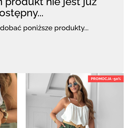
 produkt nie jest już
ostępny...
dobać poniższe produkty...
PROMOCJA -50%