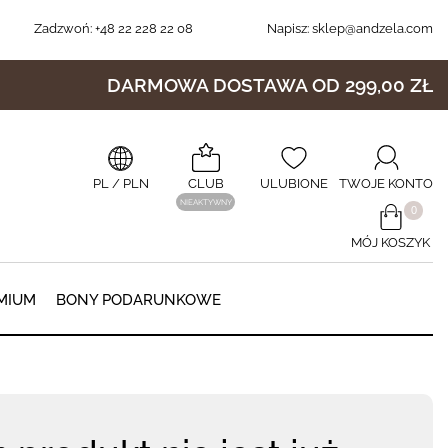
Zadzwoń:
+48 22 228 22 08
Napisz:
sklep@andzela.com
DARMOWA DOSTAWA OD 299,00 ZŁ
PL
/ PLN
CLUB
ULUBIONE
TWOJE KONTO
NIEAKTYWNY
​0
MÓJ KOSZYK
0
MIUM
BONY PODARUNKOWE