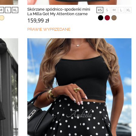
Skórzane spódnico-spodenki mini
M
L
XL
XS
S
M
L
XL
La Milla Got My Attention czarne
159,99 zł
PRAWIE WYPRZEDANE