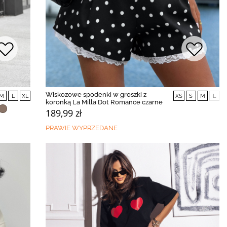
Wiskozowe spodenki w groszki z
M
L
XL
XS
S
M
L
koronką La Milla Dot Romance czarne
189,99 zł
PRAWIE WYPRZEDANE