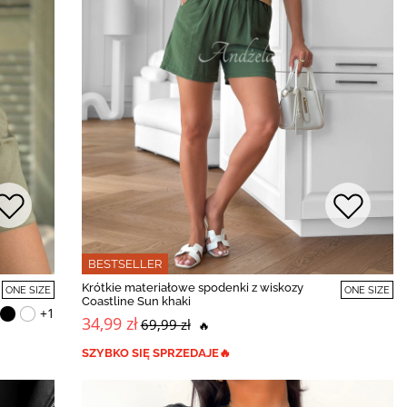
BESTSELLER
Krótkie materiałowe spodenki z wiskozy
ONE SIZE
ONE SIZE
Coastline Sun khaki
+1
34,99 zł
69,99 zł
🔥
SZYBKO SIĘ SPRZEDAJE🔥