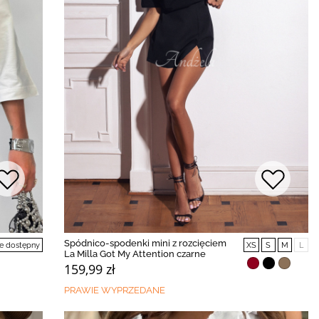
Spódnico-spodenki mini z rozcięciem
e dostępny
XS
S
M
L
La Milla Got My Attention czarne
159,99 zł
PRAWIE WYPRZEDANE