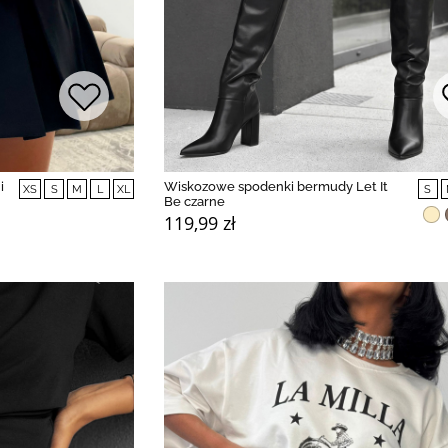
i
Wiskozowe spodenki bermudy Let It
XS
S
M
L
XL
S
Be czarne
119,99 zł