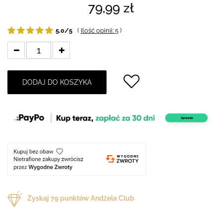
79,99 zł
5.0/5
(
Ilość opinii: 5
)
DODAJ DO KOSZYKA
Zyskaj
79
punktów Andżela Club