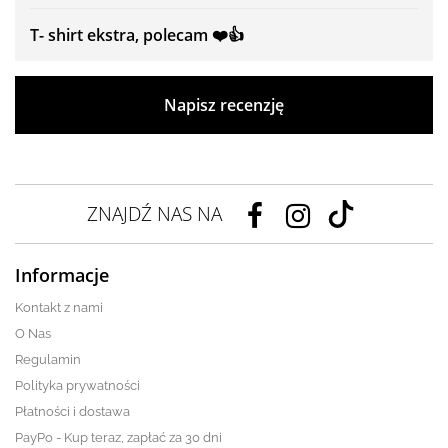
T- shirt ekstra, polecam ❤️👍️
Napisz recenzję
ZNAJDŹ NAS NA
Informacje
Kontakt z nami
O Nas
Regulamin
Polityka prywatności
Płatności i dostawa
PayPo - Kup teraz, zapłać za 30 dni