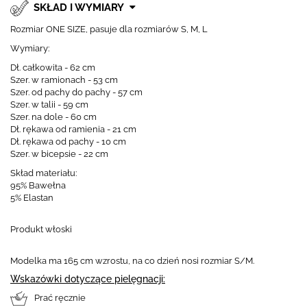
SKŁAD I WYMIARY
Rozmiar ONE SIZE, pasuje dla rozmiarów S, M, L
Wymiary:
Dł. całkowita - 62 cm
Szer. w ramionach - 53 cm
Szer. od pachy do pachy - 57 cm
Szer. w talii - 59 cm
Szer. na dole - 60 cm
Dł. rękawa od ramienia - 21 cm
Dł. rękawa od pachy - 10 cm
Szer. w bicepsie - 22 cm
Skład materiału:
95% Bawełna
5% Elastan
Produkt włoski
Modelka ma 165 cm wzrostu, na co dzień nosi rozmiar S/M.
Wskazówki dotyczące pielęgnacji:
Prać ręcznie