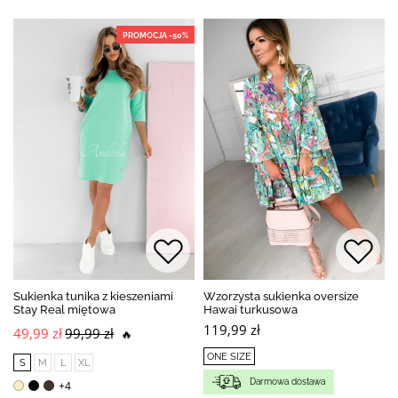
PROMOCJA -50%
Sukienka tunika z kieszeniami
Wzorzysta sukienka oversize
Stay Real miętowa
Hawai turkusowa
119,99 zł
49,99 zł
99,99 zł
🔥
ONE SIZE
S
M
L
XL
Darmowa dostawa
+4