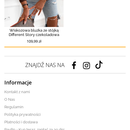
Wiskozowa bluzka ze stójką
Different Story czekoladowa
109,99 zł
ZNAJDŹ NAS NA
Informacje
Kontakt z nami
O Nas
Regulamin
Polityka prywatności
Płatności i dostawa
PayPo - Kup teraz, zapłać za 30 dni