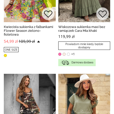
Kwiecista sukienka z falbankami
Wiskozowa sukienka maxi bez
Flower Season zielono-
ramiączek Cara Mia khaki
fioletowa
119,99 zł
54,99 zł
109,99 zł
🔥
Powiadom mnie kiedy będzie
dostępny
ONE SIZE
+1
Darmowa dostawa