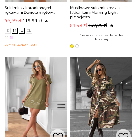
Sukienka z koronkowymi
Muślinowa sukienka maxi z
rękawami Daniela miętowa
falbankami Morning Light
pistacjowa
59,99 zł
119,99 zł
🔥
84,99 zł
169,99 zł
🔥
S
M
L
XL
Powiadom mnie kiedy będzie
dostępny
PRAWIE WYPRZEDANE