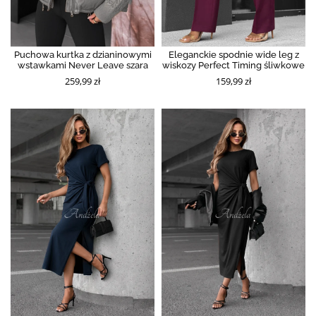
Puchowa kurtka z dzianinowymi
Eleganckie spodnie wide leg z
wstawkami Never Leave szara
wiskozy Perfect Timing śliwkowe
259,99 zł
159,99 zł