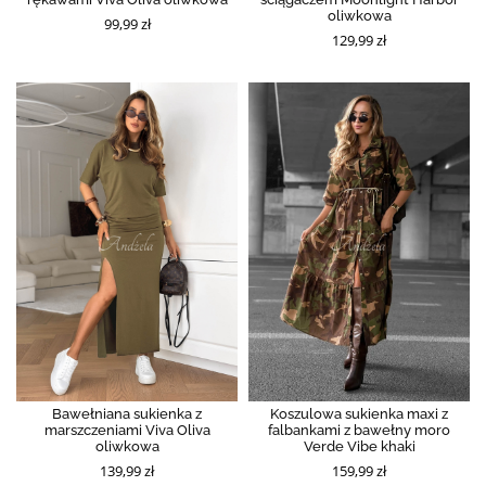
oliwkowa
99,99 zł
129,99 zł
Bawełniana sukienka z
Koszulowa sukienka maxi z
marszczeniami Viva Oliva
falbankami z bawełny moro
oliwkowa
Verde Vibe khaki
139,99 zł
159,99 zł