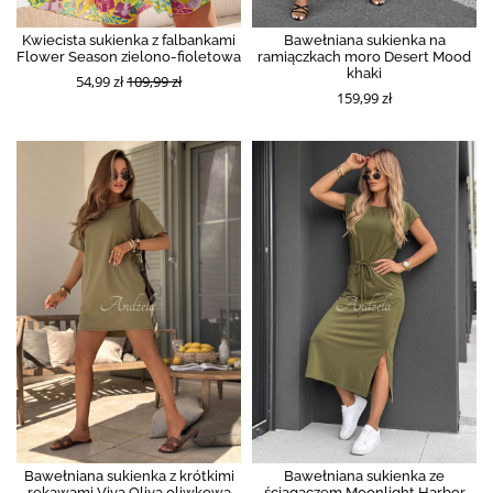
Kwiecista sukienka z falbankami
Bawełniana sukienka na
Flower Season zielono-fioletowa
ramiączkach moro Desert Mood
khaki
54,99 zł
109,99 zł
159,99 zł
Bawełniana sukienka z krótkimi
Bawełniana sukienka ze
rękawami Viva Oliva oliwkowa
ściągaczem Moonlight Harbor