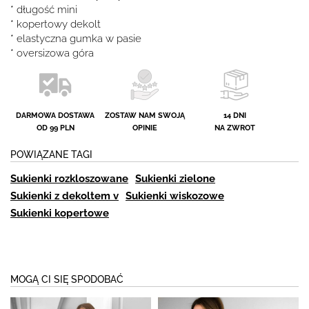
* długość mini
* kopertowy dekolt
* elastyczna gumka w pasie
* oversizowa góra
DARMOWA DOSTAWA
ZOSTAW NAM SWOJĄ
14 DNI
OD 99 PLN
OPINIE
NA ZWROT
POWIĄZANE TAGI
Sukienki rozkloszowane
Sukienki zielone
Sukienki z dekoltem v
Sukienki wiskozowe
Sukienki kopertowe
MOGĄ CI SIĘ SPODOBAĆ