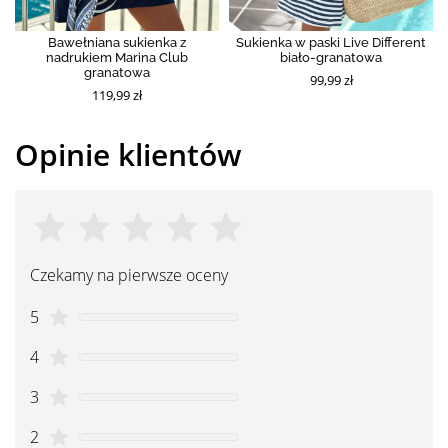
Bawełniana sukienka z
Sukienka w paski Live Different
nadrukiem Marina Club
biało-granatowa
granatowa
99,99 zł
119,99 zł
Opinie klientów
Czekamy na pierwsze oceny
5
4
3
2