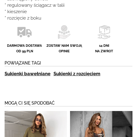
* regulowany ściągacz w talii
* kieszenie
* rozcięcie z boku
DARMOWA DOSTAWA
ZOSTAW NAM SWOJĄ
14 DNI
OD 99 PLN
OPINIE
NA ZWROT
POWIĄZANE TAGI
Sukienki bawełniane
Sukienki z rozcięciem
MOGĄ CI SIĘ SPODOBAĆ