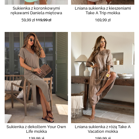
Sukienka z koronkowymi
Lniana sukienka z kieszeniami
rękawami Daniela miętowa
Take A Trip mokka
59,99 zł
119,99 zł
169,99 zł
Sukienka z dekoltem Your Own
Lniana sukienka z różą Take A
Life mokka
Vacation mokka
139,99 zł
199,99 zł