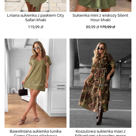
Lniana sukienka z paskiem City
Sukienka mini z wiskozy Silent
Safari khaki
Hour khaki
119,99 zł
89,99 zł
179,99 zł
Bawełniana sukienka tunika
Koszulowa sukienka maxi z
Come Closer oliwkowa
falbankami z bawełny moro