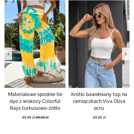
Materiałowe spodnie tie
Krótki bawełniany top na
dye z wiskozy Colorful
ramiączkach Viva Oliva
Rays turkusowo-żółte
ecru
49,99 zł
99,99 zł
49,99 zł