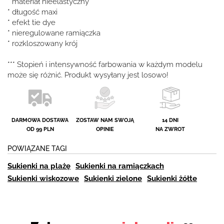
* materiał nieelastyczny
* długość maxi
* efekt tie dye
* nieregulowane ramiączka
* rozkloszowany krój
*** Stopień i intensywność farbowania w każdym modelu
może się różnić. Produkt wysyłany jest losowo!
DARMOWA DOSTAWA
ZOSTAW NAM SWOJĄ
14 DNI
OD 99 PLN
OPINIE
NA ZWROT
POWIĄZANE TAGI
Sukienki na plażę
Sukienki na ramiączkach
Sukienki wiskozowe
Sukienki zielone
Sukienki żółte