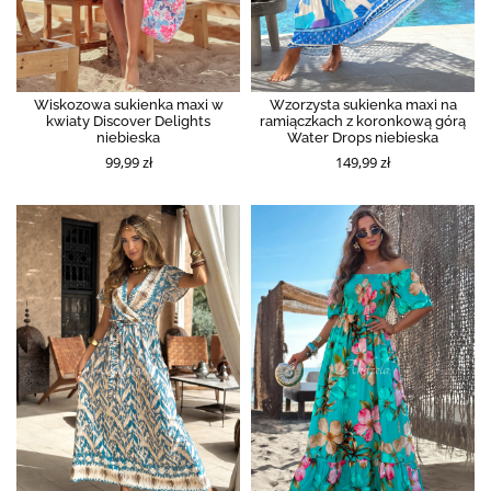
Wiskozowa sukienka maxi w
Wzorzysta sukienka maxi na
kwiaty Discover Delights
ramiączkach z koronkową górą
niebieska
Water Drops niebieska
99,99 zł
149,99 zł