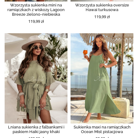
Wzorzysta sukienka mini na
Wzorzysta sukienka oversize
ramiączkach z wiskozy Lagoon
Hawai turkusowa
Breeze zielono-niebieska
119,99 zł
119,99 zł
Lniana sukienka z falbankami i
Sukienka maxi na ramiączkach
paskiem Haiki jasny khaki
Ocean Mist pistacjowa