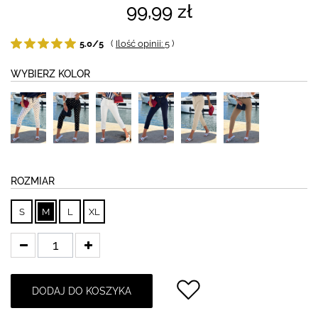
99,99 zł
5.0/5
(
Ilość opinii: 5
)
WYBIERZ KOLOR
ROZMIAR
S
M
L
XL
DODAJ DO KOSZYKA