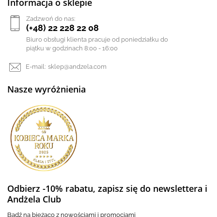
Informacja o sklepie
Zadzwoń do nas:
(+48) 22 228 22 08
Biuro obsługi klienta pracuje od poniedziałku do
piątku w godzinach 8:00 - 16:00
E-mail:
sklep@andzela.com
Nasze wyróżnienia
Odbierz -10% rabatu, zapisz się do newslettera i
Andżela Club
Badź na bieżąco z nowościami i promocjami