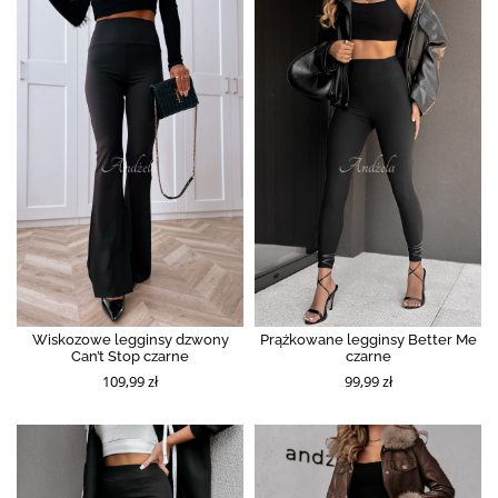
Wiskozowe legginsy dzwony
Prążkowane legginsy Better Me
Can’t Stop czarne
czarne
109,99 zł
99,99 zł