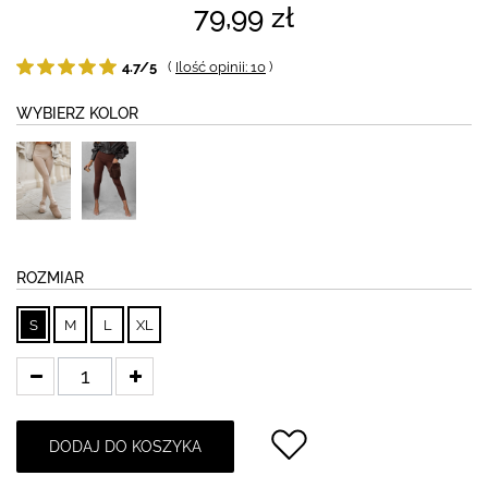
/
79,99 zł
Duration
0:06
Loaded
: 0%
Progress
: 0%
Stream Type
LIVE
Remaining Time
-0:01
4.7/5
(
Ilość opinii: 10
)
Playback Rate
1x
WYBIERZ KOLOR
Chapters
Chapters
Descriptions
descriptions off
, selected
Subtitles
subtitles settings
, opens subtitles settings dialog
subtitles off
, selected
Audio Track
ROZMIAR
Fullscreen
This is a modal window.
Beginning of dialog window. Escape will cancel and close the
S
M
L
XL
window.
Text
Color
Transparency
Background
DODAJ DO KOSZYKA
Color
Transparency