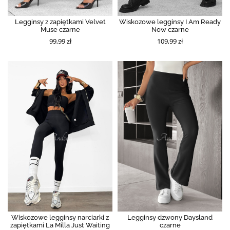
Legginsy z zapiętkami Velvet
Wiskozowe legginsy I Am Ready
Muse czarne
Now czarne
99,99 zł
109,99 zł
Wiskozowe legginsy narciarki z
Legginsy dzwony Daysland
zapiętkami La Milla Just Waiting
czarne