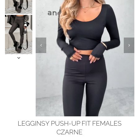
Video Player is loading.
LEGGINSY PUSH-UP FIT FEMALES
Play Video
Pause
CZARNE
Unmute
Current Time
0:05