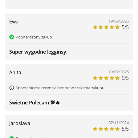
Ewa
19/02/2025
5/5
Potwierdzony zakup
Super wygodne legginsy.
Anita
19/01/2025
5/5
Spontaniczna recenzja bez potwierdzenia zakupu
Świetne Polecam 💯🔥
Jaroslava
07/11/2024
5/5