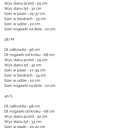
Wys. stanu przód - 29 cm
Wys. stanu tył - 32 cm
Szer. w pasie - 25-37 cm
Szer. w biodrach - 33 cm
Szer. w udzie - 20 cm
Szer. nogawki na dole - 10 cm
38/M
Dł. całkowita - 96 cm
Dł. nogawki od kroku - 68 cm
Wys. stanu przód - 29 cm
Wys. stanu tył - 32 cm
Szer. w pasie - 27-39 cm
Szer. w biodrach - 34 cm
Szer. w udzie - 20 cm
Szer. nogawki na dole - 10 cm
40/L
Dł. całkowita - 98 cm
Dł. nogawki od kroku - 68 cm
Wys. stanu przód - 30 cm
Wys. stanu tył - 33 cm
Szer. w pasie - 29-41 cm