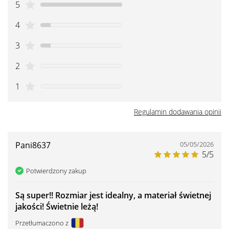
5
4
3
2
1
Regulamin dodawania opinii
Pani8637
05/05/2026
5/5
Potwierdzony zakup
Są super!! Rozmiar jest idealny, a materiał świetnej
jakości! Świetnie leżą!
Przetłumaczono z