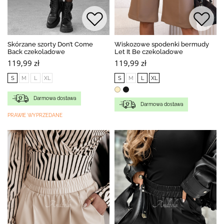
Skórzane szorty Don’t Come
Wiskozowe spodenki bermudy
Back czekoladowe
Let It Be czekoladowe
119,99 zł
119,99 zł
S
M
L
XL
S
M
L
XL
Darmowa dostawa
Darmowa dostawa
PRAWIE WYPRZEDANE