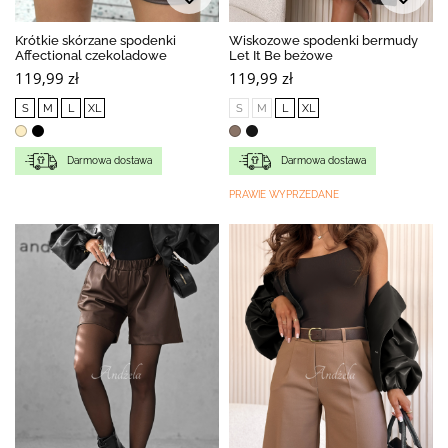
Krótkie skórzane spodenki
Wiskozowe spodenki bermudy
Affectional czekoladowe
Let It Be beżowe
119,99 zł
119,99 zł
S
M
L
XL
S
M
L
XL
Darmowa dostawa
Darmowa dostawa
PRAWIE WYPRZEDANE