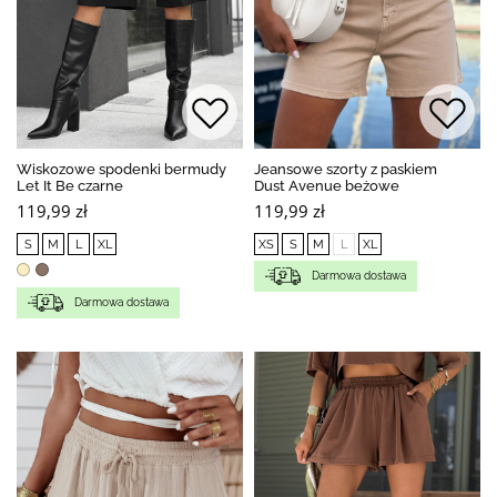
Wiskozowe spodenki bermudy
Jeansowe szorty z paskiem
Let It Be czarne
Dust Avenue beżowe
119,99 zł
119,99 zł
S
M
L
XL
XS
S
M
L
XL
Darmowa dostawa
Darmowa dostawa