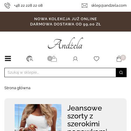
+48 22 228 22 08
sklep@andzela.com
NOWA KOLEKCJA JUŻ ONLINE
DARMOWA DOSTAWA OD 99,00 ZŁ
0
X
PL
Strona główna
Jeansowe
szorty z
szerokimi