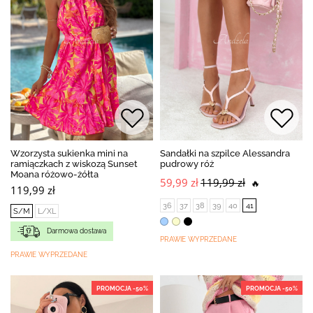
Wzorzysta sukienka mini na
Sandałki na szpilce Alessandra
ramiączkach z wiskozą Sunset
pudrowy róż
Moana różowo-żółta
59,99 zł
119,99 zł
🔥
119,99 zł
36
37
38
39
40
41
S/M
L/XL
Darmowa dostawa
PRAWIE WYPRZEDANE
PRAWIE WYPRZEDANE
PROMOCJA -50%
PROMOCJA -50%