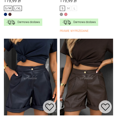
119,99 zł
119,99 zł
S/M
L/XL
S
M
L
Darmowa dostawa
Darmowa dostawa
PRAWIE WYPRZEDANE