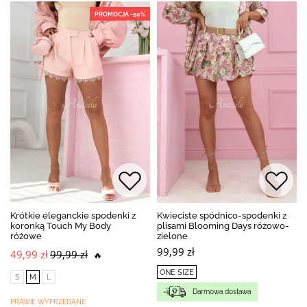
PROMOCJA -50%
Krótkie eleganckie spodenki z
Kwieciste spódnico-spodenki z
koronką Touch My Body
plisami Blooming Days różowo-
różowe
zielone
99,99 zł
49,99 zł
99,99 zł
🔥
ONE SIZE
S
M
L
Darmowa dostawa
PRAWIE WYPRZEDANE