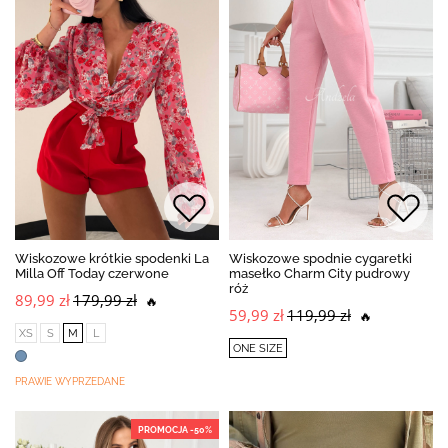
Wiskozowe krótkie spodenki La
Wiskozowe spodnie cygaretki
Milla Off Today czerwone
masełko Charm City pudrowy
róż
89,99 zł
179,99 zł
🔥
59,99 zł
119,99 zł
🔥
XS
S
M
L
ONE SIZE
PRAWIE WYPRZEDANE
PROMOCJA -50%