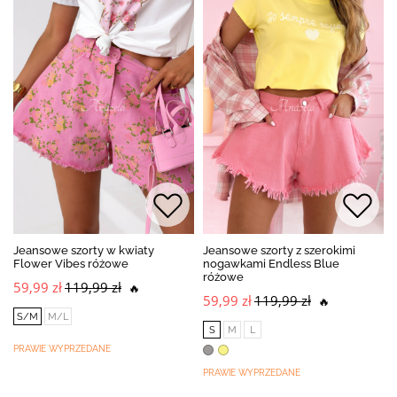
Jeansowe szorty w kwiaty
Jeansowe szorty z szerokimi
Flower Vibes różowe
nogawkami Endless Blue
różowe
59,99 zł
119,99 zł
🔥
59,99 zł
119,99 zł
🔥
S/M
M/L
S
M
L
PRAWIE WYPRZEDANE
PRAWIE WYPRZEDANE