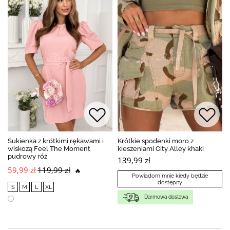
Sukienka z krótkimi rękawami i
Krótkie spodenki moro z
wiskozą Feel The Moment
kieszeniami City Alley khaki
pudrowy róż
139,99 zł
59,99 zł
119,99 zł
🔥
Powiadom mnie kiedy będzie
dostępny
S
M
L
XL
Darmowa dostawa