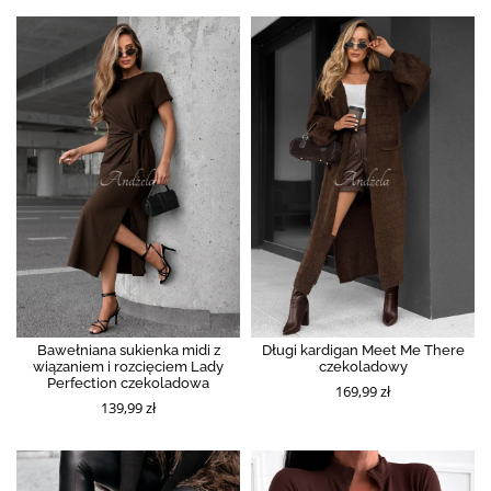
Bawełniana sukienka midi z
Długi kardigan Meet Me There
wiązaniem i rozcięciem Lady
czekoladowy
Perfection czekoladowa
169,99 zł
139,99 zł