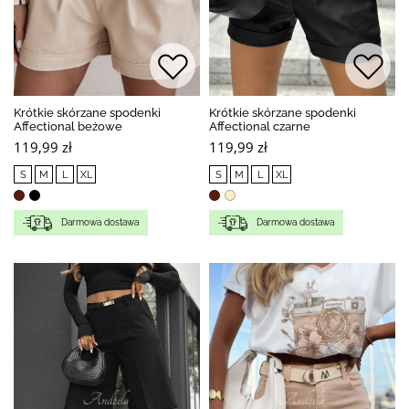
Krótkie skórzane spodenki
Krótkie skórzane spodenki
Affectional beżowe
Affectional czarne
119,99 zł
119,99 zł
S
M
L
XL
S
M
L
XL
Darmowa dostawa
Darmowa dostawa