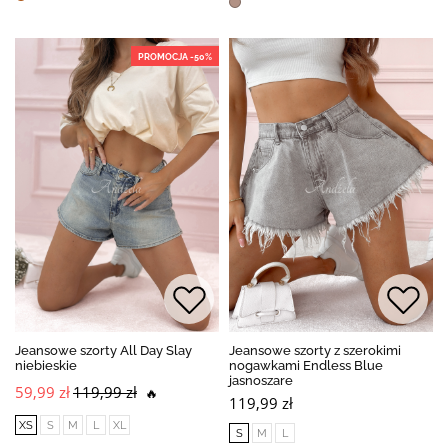
PROMOCJA -50%
Jeansowe szorty All Day Slay
Jeansowe szorty z szerokimi
niebieskie
nogawkami Endless Blue
jasnoszare
59,99 zł
119,99 zł
🔥
119,99 zł
XS
S
M
L
XL
S
M
L