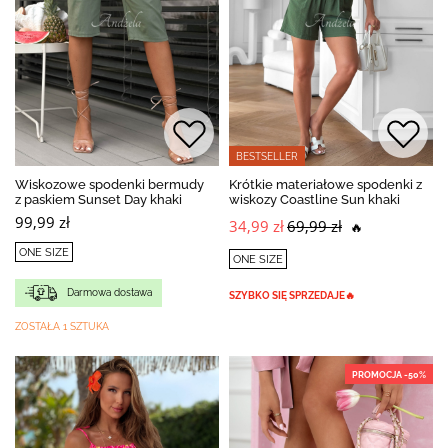
BESTSELLER
Wiskozowe spodenki bermudy
Krótkie materiałowe spodenki z
z paskiem Sunset Day khaki
wiskozy Coastline Sun khaki
99,99 zł
34,99 zł
69,99 zł
🔥
ONE SIZE
ONE SIZE
Darmowa dostawa
SZYBKO SIĘ SPRZEDAJE🔥
ZOSTAŁA 1 SZTUKA
PROMOCJA -50%