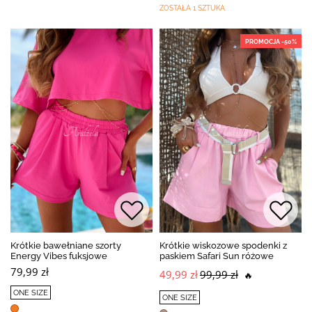
ZOSTAŁA 1 SZTUKA
PROMOCJA -50%
Krótkie bawełniane szorty
Krótkie wiskozowe spodenki z
Energy Vibes fuksjowe
paskiem Safari Sun różowe
79,99 zł
49,99 zł
99,99 zł
🔥
ONE SIZE
ONE SIZE