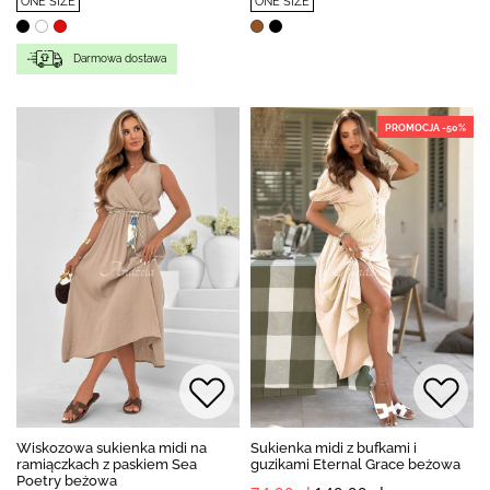
ONE SIZE
ONE SIZE
Darmowa dostawa
PROMOCJA -50%
Wiskozowa sukienka midi na
Sukienka midi z bufkami i
ramiączkach z paskiem Sea
guzikami Eternal Grace beżowa
Poetry beżowa