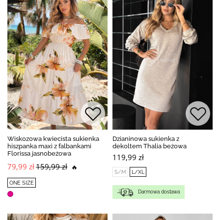
Wiskozowa kwiecista sukienka
Dzianinowa sukienka z
hiszpanka maxi z falbankami
dekoltem Thalia beżowa
Florissa jasnobeżowa
119,99 zł
79,99 zł
159,99 zł
🔥
S/M
L/XL
ONE SIZE
Darmowa dostawa