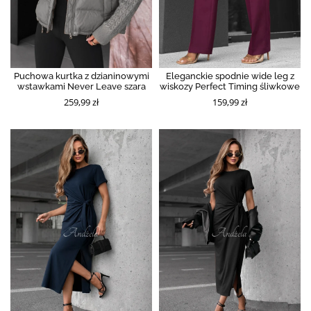
Puchowa kurtka z dzianinowymi
Eleganckie spodnie wide leg z
wstawkami Never Leave szara
wiskozy Perfect Timing śliwkowe
259,99 zł
159,99 zł