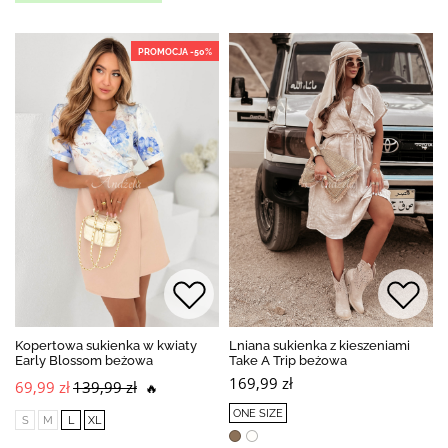
PROMOCJA -50%
Kopertowa sukienka w kwiaty
Lniana sukienka z kieszeniami
Early Blossom beżowa
Take A Trip beżowa
169,99 zł
69,99 zł
139,99 zł
🔥
ONE SIZE
S
M
L
XL