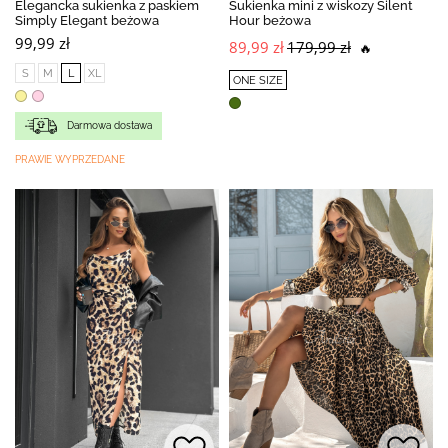
Elegancka sukienka z paskiem
Sukienka mini z wiskozy Silent
Simply Elegant beżowa
Hour beżowa
99,99 zł
89,99 zł
179,99 zł
🔥
S
M
L
XL
ONE SIZE
Darmowa dostawa
PRAWIE WYPRZEDANE