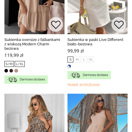
Sukienka oversize z falbankami
Sukienka w paski Live Different
z wiskozą Modern Charm
biało-beżowa
beżowa
99,99 zł
119,99 zł
S
M
L
XL
S/M
L/XL
Darmowa dostawa
Darmowa dostawa
PRAWIE WYPRZEDANE