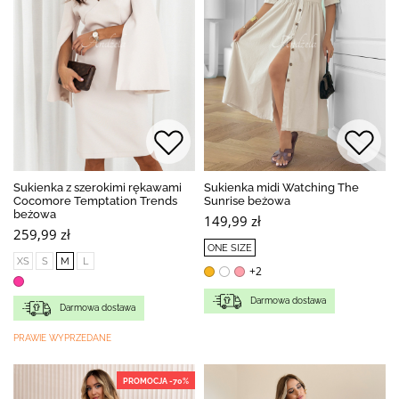
Sukienka z szerokimi rękawami
Sukienka midi Watching The
Cocomore Temptation Trends
Sunrise beżowa
beżowa
149,99 zł
259,99 zł
ONE SIZE
XS
S
M
L
+2
Darmowa dostawa
Darmowa dostawa
PRAWIE WYPRZEDANE
PROMOCJA -70%