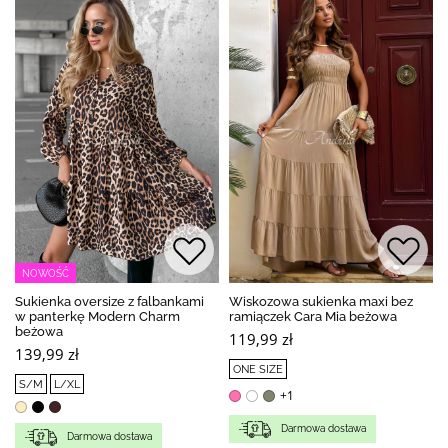
NOWOŚĆ
Sukienka oversize z falbankami
Wiskozowa sukienka maxi bez
w panterkę Modern Charm
ramiączek Cara Mia beżowa
beżowa
119,99 zł
139,99 zł
ONE SIZE
S/M
L/XL
+1
Darmowa dostawa
Darmowa dostawa