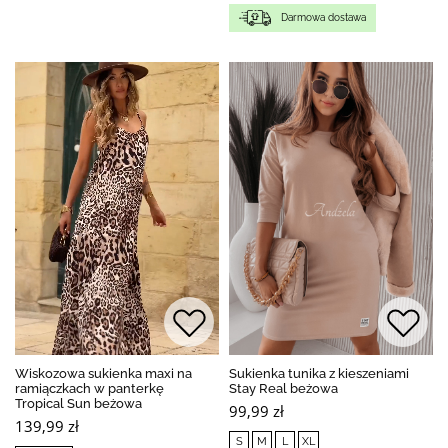
Darmowa dostawa
BESTSELLER
Wiskozowa sukienka maxi na
Sukienka tunika z kieszeniami
ramiączkach w panterkę
Stay Real beżowa
Tropical Sun beżowa
99,99 zł
139,99 zł
S
M
L
XL