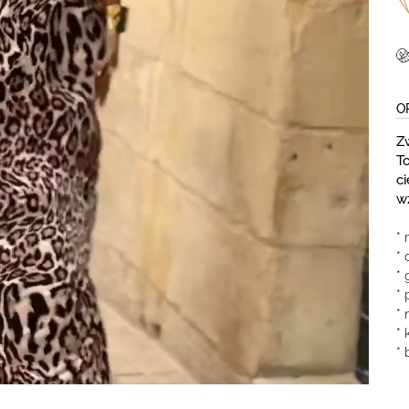
O
Z
To
c
w
* 
*
* 
* 
*
* 
*