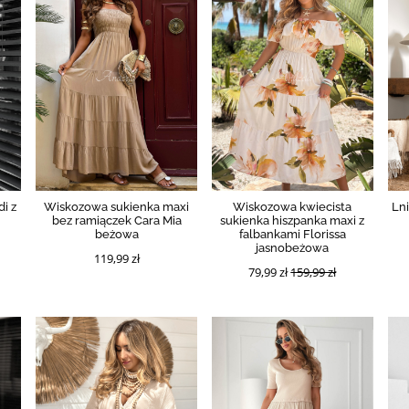
i z
Wiskozowa sukienka maxi
Wiskozowa kwiecista
Lni
bez ramiączek Cara Mia
sukienka hiszpanka maxi z
beżowa
falbankami Florissa
jasnobeżowa
119,99 zł
79,99 zł
159,99 zł