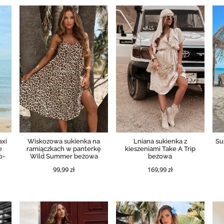
axi
Wiskozowa sukienka na
Lniana sukienka z
Su
e
ramiączkach w panterkę
kieszeniami Take A Trip
o-
Wild Summer beżowa
beżowa
99,99 zł
169,99 zł