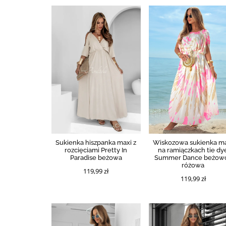
Sukienka hiszpanka maxi z
Wiskozowa sukienka m
rozcięciami Pretty In
na ramiączkach tie dy
Paradise beżowa
Summer Dance beżow
różowa
119,99 zł
119,99 zł