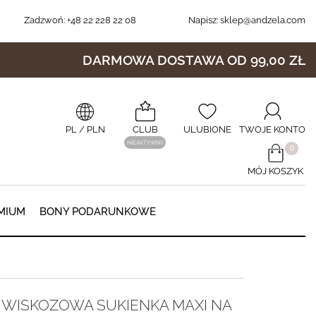
Zadzwoń:
+48 22 228 22 08
Napisz:
sklep@andzela.com
DARMOWA DOSTAWA OD 99,00 ZŁ
PL
/ PLN
CLUB
ULUBIONE
TWOJE KONTO
NIEAKTYWNY
​0
MÓJ KOSZYK
0
MIUM
BONY PODARUNKOWE
WISKOZOWA SUKIENKA MAXI NA