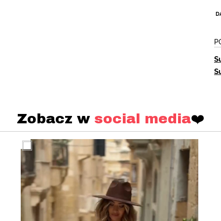
D
P
S
S
Zobacz w
social media
❤️
lose the window.