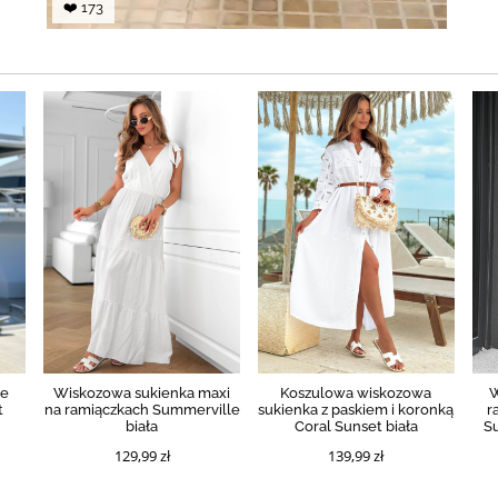
❤️ 173
ze
Wiskozowa sukienka maxi
Koszulowa wiskozowa
W
t
na ramiączkach Summerville
sukienka z paskiem i koronką
r
biała
Coral Sunset biała
S
129,99 zł
139,99 zł