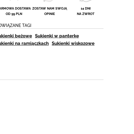
ARMOWA DOSTAWA
ZOSTAW NAM SWOJĄ
14 DNI
OD 99 PLN
OPINIE
NA ZWROT
OWIĄZANE TAGI
ukienki beżowe
Sukienki w panterkę
ukienki na ramiączkach
Sukienki wiskozowe