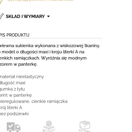
SKŁAD I WYMIARY
PIS PRODUKTU
wiewna sukienka wykonana z wiskozowej tkaniny.
 model o długości maxi i kroju literki A na
ienkich ramiączkach. Wyróżnia się modnym
zorem w panterkę.
materiał nieelastyczny
 długość maxi
gumka z tyłu
print w panterkę
 nieregulowane, cienkie ramiączka
krój literki A
 bez podszewki