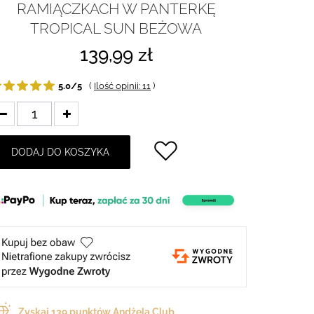
RAMIĄCZKACH W PANTERKĘ
TROPICAL SUN BEŻOWA
139,99 zł
5.0/5
(
Ilość opinii: 11
)
DODAJ DO KOSZYKA
Zyskaj
139
punktów Andżela Club