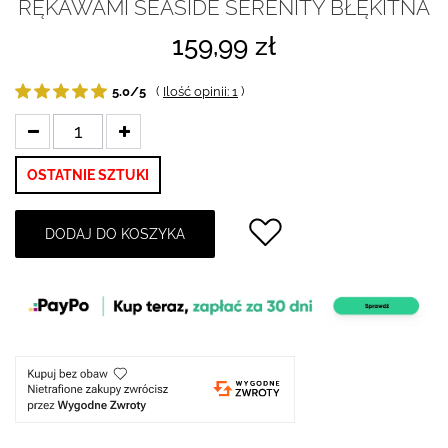
RĘKAWAMI SEASIDE SERENITY BŁĘKITNA
159,99 zł
5.0/5
(
Ilość opinii: 1
)
OSTATNIE SZTUKI
DODAJ DO KOSZYKA