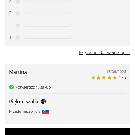
4
3
2
1
Regulamin dodawania opinii
Martina
13/06/2026
5/5
Potwierdzony zakup
Piękne szaliki 🤩
Przetłumaczono z