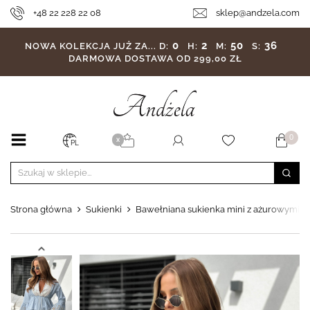
+48 22 228 22 08
sklep@andzela.com
0
2
50
35
NOWA KOLEKCJA JUŻ ZA...
D:
H:
M:
S:
DARMOWA DOSTAWA OD 299,00 ZŁ
0
X
PL
Strona główna
Sukienki
Bawełniana sukienka mini z ażurowymi fa