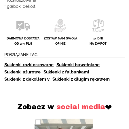
* rozkloszowana
* głęboki dekolt
DARMOWA DOSTAWA
ZOSTAW NAM SWOJĄ
14 DNI
OD 299 PLN
OPINIE
NA ZWROT
POWIĄZANE TAGI
Sukienki rozkloszowane
Sukienki bawełniane
Sukienki ażurowe
Sukienki z falbankami
Sukienki z dekoltem v
Sukienki z długim rękawem
Zobacz w
social media
❤️