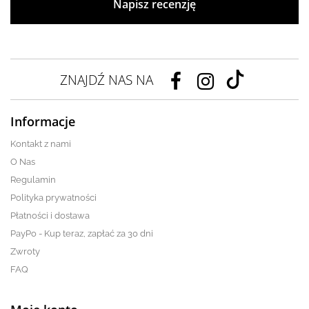
Napisz recenzję
ZNAJDŹ NAS NA
Informacje
Kontakt z nami
O Nas
Regulamin
Polityka prywatności
Płatności i dostawa
PayPo - Kup teraz, zapłać za 30 dni
Zwroty
FAQ