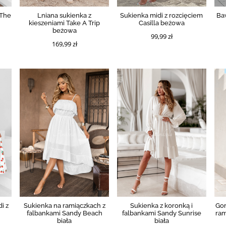
 The
Lniana sukienka z
Sukienka midi z rozcięciem
Ba
kieszeniami Take A Trip
Casilla beżowa
beżowa
99,99 zł
169,99 zł
i z
Sukienka na ramiączkach z
Sukienka z koronką i
Gor
falbankami Sandy Beach
falbankami Sandy Sunrise
ram
biała
biała