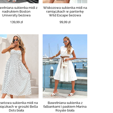
wełniana sukienka midi z
Wiskozowa sukienka midi na
nadrukiem Boston
ramiączkach w panterkę
University beżowa
Wild Escape beżowa
139,99 zł
99,99 zł
setowa sukienka midi na
Bawełniana sukienka z
iączkach w groszki Bella
falbankami i paskiem Marina
Dots biała
Royale biała