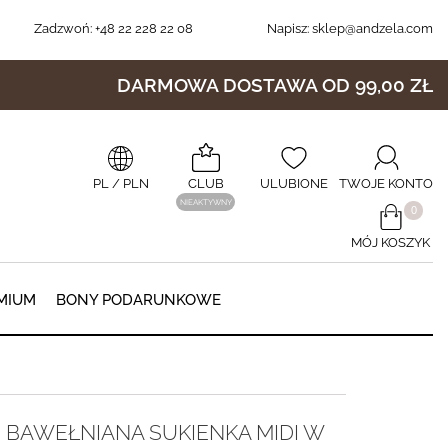
Zadzwoń:
+48 22 228 22 08
Napisz:
sklep@andzela.com
DARMOWA DOSTAWA OD 99,00 ZŁ
PL
/ PLN
CLUB
ULUBIONE
TWOJE KONTO
NIEAKTYWNY
​0
MÓJ KOSZYK
0
MIUM
BONY PODARUNKOWE
BAWEŁNIANA SUKIENKA MIDI W