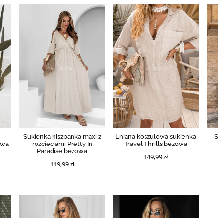
z
Sukienka hiszpanka maxi z
Lniana koszulowa sukienka
S
owa
rozcięciami Pretty In
Travel Thrills beżowa
Paradise beżowa
149,99 zł
119,99 zł