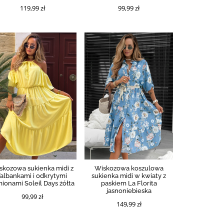
119,99 zł
99,99 zł
skozowa sukienka midi z
Wiskozowa koszulowa
falbankami i odkrytymi
sukienka midi w kwiaty z
ionami Soleil Days żółta
paskiem La Florita
jasnoniebieska
99,99 zł
149,99 zł