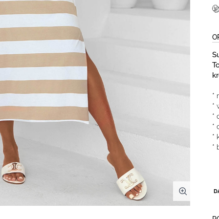
O
S
To
k
* 
* 
*
*
*
*
D
P