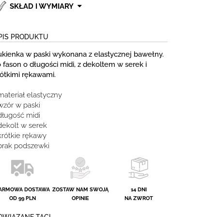
SKŁAD I WYMIARY
PIS PRODUKTU
ukienka w paski wykonana z elastycznej bawełny.
 fason o długości midi, z dekoltem w serek i
rótkimi rękawami.
materiał elastyczny
wzór w paski
 długość midi
 dekolt w serek
 krótkie rękawy
 brak podszewki
ARMOWA DOSTAWA
ZOSTAW NAM SWOJĄ
14 DNI
OD 99 PLN
OPINIE
NA ZWROT
OWIĄZANE TAGI