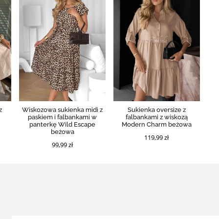
z
Wiskozowa sukienka midi z
Sukienka oversize z
m
paskiem i falbankami w
falbankami z wiskozą
panterkę Wild Escape
Modern Charm beżowa
beżowa
119,99 zł
99,99 zł