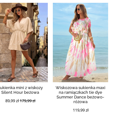
ukienka mini z wiskozy
Wiskozowa sukienka maxi
Silent Hour beżowa
na ramiączkach tie dye
Summer Dance beżowo-
89,99 zł
179,99 zł
różowa
119,99 zł