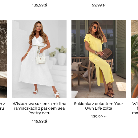
139,99 zł
99,99 zł
h z
Wiskozowa sukienka midi na
Sukienka z dekoltem Your
Wi
cru
ramiączkach z paskiem Sea
Own Life żółta
Poetry ecru
ram
139,99 zł
119,99 zł