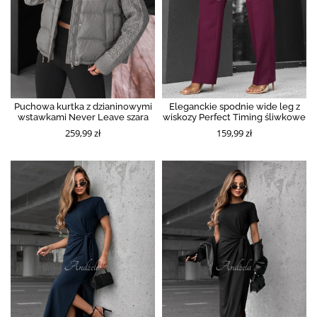
Puchowa kurtka z dzianinowymi
Eleganckie spodnie wide leg z
wstawkami Never Leave szara
wiskozy Perfect Timing śliwkowe
259,99 zł
159,99 zł