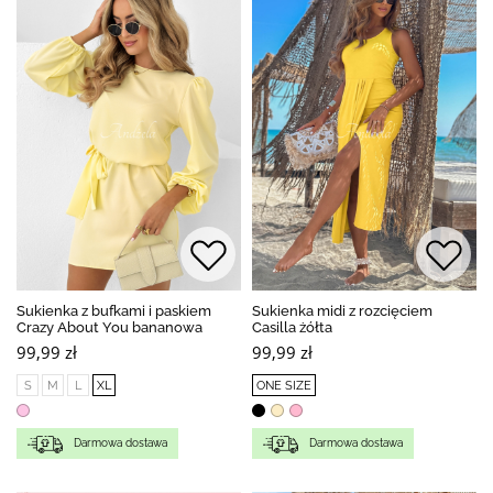
Sukienka z bufkami i paskiem
Sukienka midi z rozcięciem
Crazy About You bananowa
Casilla żółta
99,99 zł
99,99 zł
S
M
L
XL
ONE SIZE
Darmowa dostawa
Darmowa dostawa