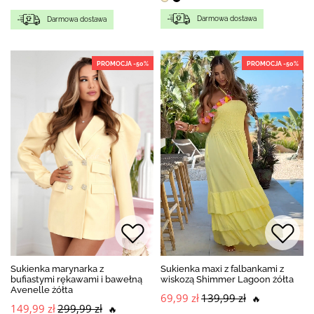
Darmowa dostawa
Darmowa dostawa
PROMOCJA -50%
PROMOCJA -50%
Sukienka marynarka z
Sukienka maxi z falbankami z
bufiastymi rękawami i bawełną
wiskozą Shimmer Lagoon żółta
Avenelle żółta
69,99 zł
139,99 zł
🔥
149,99 zł
299,99 zł
🔥