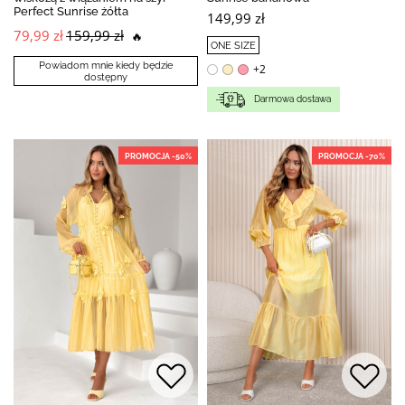
Perfect Sunrise żółta
149,99 zł
79,99 zł
159,99 zł
🔥
ONE SIZE
Powiadom mnie kiedy będzie
+2
dostępny
Darmowa dostawa
PROMOCJA -50%
PROMOCJA -70%