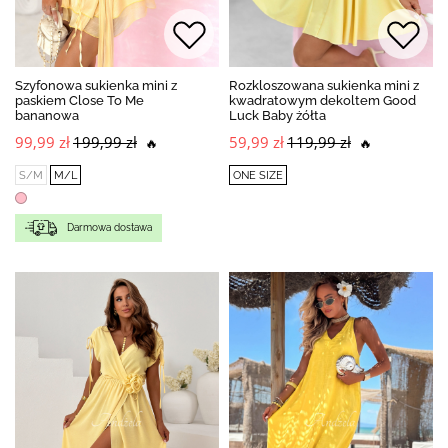
Szyfonowa sukienka mini z
Rozkloszowana sukienka mini z
paskiem Close To Me
kwadratowym dekoltem Good
bananowa
Luck Baby żółta
99,99 zł
199,99 zł
59,99 zł
119,99 zł
🔥
🔥
S/M
M/L
ONE SIZE
Darmowa dostawa