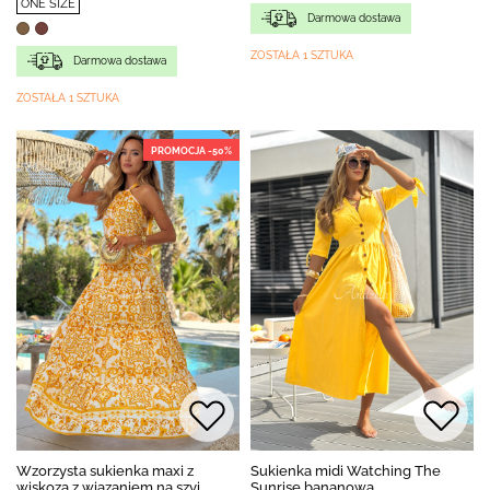
ONE SIZE
Darmowa dostawa
ZOSTAŁA 1 SZTUKA
Darmowa dostawa
ZOSTAŁA 1 SZTUKA
PROMOCJA -50%
Wzorzysta sukienka maxi z
Sukienka midi Watching The
wiskozą z wiązaniem na szyi
Sunrise bananowa