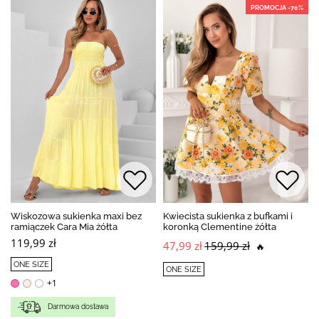
PROMOCJA -70%
Wiskozowa sukienka maxi bez
Kwiecista sukienka z bufkami i
ramiączek Cara Mia żółta
koronką Clementine żółta
119,99 zł
47,99 zł
159,99 zł
🔥
ONE SIZE
ONE SIZE
+1
Darmowa dostawa