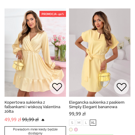
PROMOCJA -50%
Kopertowa sukienka z
Elegancka sukienka z paskiem
falbankami i wiskozą Valentina
Simply Elegant bananowa
żółta
99,99 zł
49,99 zł
99,99 zł
🔥
S
M
L
XL
Powiadom mnie kiedy będzie
dostępny