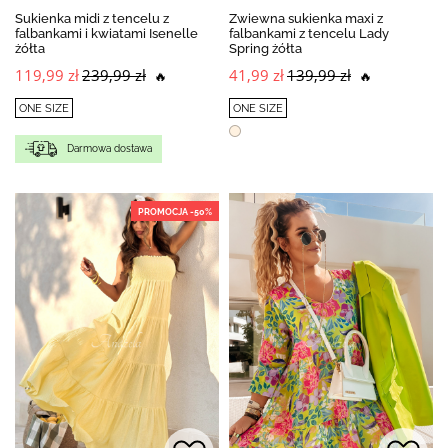
Sukienka midi z tencelu z
Zwiewna sukienka maxi z
falbankami i kwiatami Isenelle
falbankami z tencelu Lady
żółta
Spring żółta
119,99 zł
239,99 zł
41,99 zł
139,99 zł
🔥
🔥
ONE SIZE
ONE SIZE
Darmowa dostawa
PROMOCJA -50%