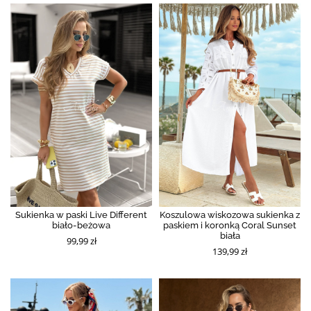
Sukienka w paski Live Different
Koszulowa wiskozowa sukienka z
biało-beżowa
paskiem i koronką Coral Sunset
biała
99,99 zł
139,99 zł