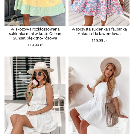
Wiskozowa rozkloszowana
Wzorzysta sukienka z falbanką
sukienka mini w kratę Ocean
Ankona Lia lawendowa
Sunset błękitno-różowa
119,99 zł
119,99 zł