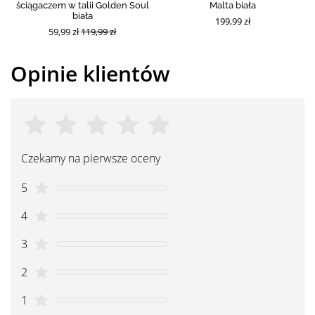
ściągaczem w talii Golden Soul
Malta biała
biała
199,99 zł
59,99 zł
119,99 zł
Opinie klientów
Czekamy na pierwsze oceny
5
4
3
2
1