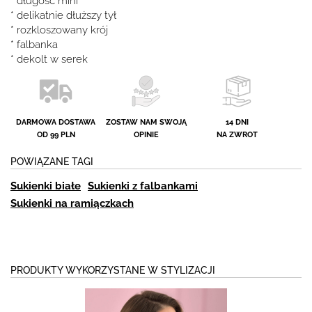
* długość mini
* delikatnie dłuższy tył
* rozkloszowany krój
* falbanka
* dekolt w serek
DARMOWA DOSTAWA
ZOSTAW NAM SWOJĄ
14 DNI
OD 99 PLN
OPINIE
NA ZWROT
POWIĄZANE TAGI
Sukienki białe
Sukienki z falbankami
Sukienki na ramiączkach
PRODUKTY WYKORZYSTANE W STYLIZACJI