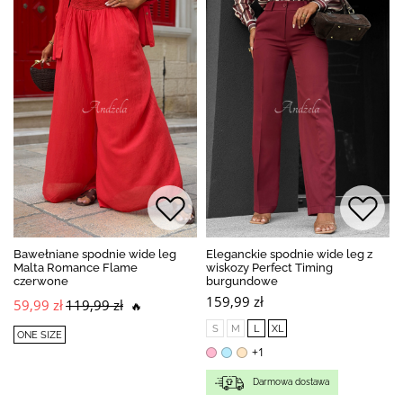
Bawełniane spodnie wide leg
Eleganckie spodnie wide leg z
Malta Romance Flame
wiskozy Perfect Timing
czerwone
burgundowe
159,99 zł
59,99 zł
119,99 zł
🔥
S
M
L
XL
ONE SIZE
+1
Darmowa dostawa