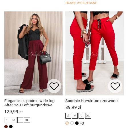
PRAWIE WYPRZEDANE
Eleganckie spodnie wide leg
Spodnie Harwinton czerwone
After You Left burgundowe
89,99 zł
129,99 zł
S
M
L
XL
S
M
L
XL
+3