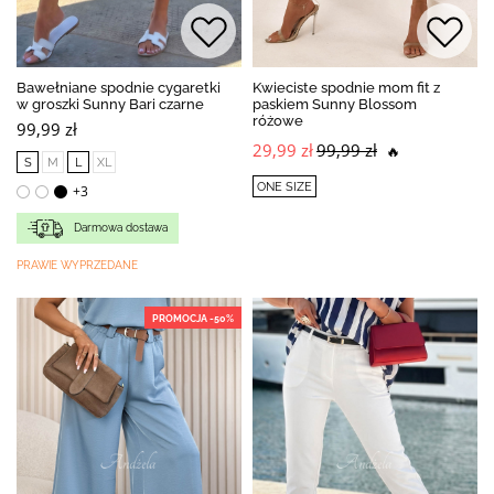
Bawełniane spodnie cygaretki
Kwieciste spodnie mom fit z
w groszki Sunny Bari czarne
paskiem Sunny Blossom
różowe
99,99 zł
29,99 zł
99,99 zł
🔥
S
M
L
XL
ONE SIZE
+3
Darmowa dostawa
PRAWIE WYPRZEDANE
PROMOCJA -50%