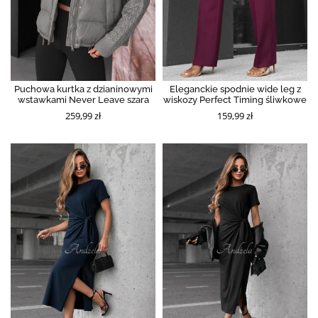
Puchowa kurtka z dzianinowymi
Eleganckie spodnie wide leg z
wstawkami Never Leave szara
wiskozy Perfect Timing śliwkowe
259,99 zł
159,99 zł