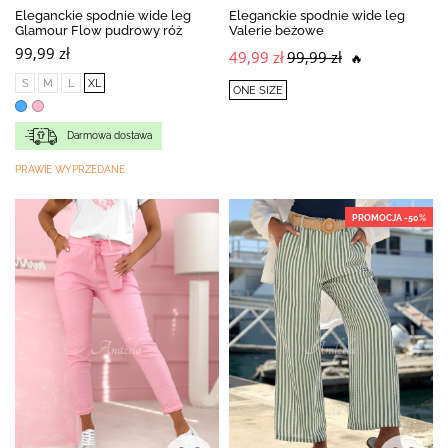
Eleganckie spodnie wide leg
Eleganckie spodnie wide leg
Glamour Flow pudrowy róż
Valerie beżowe
99,99 zł
49,99 zł
99,99 zł
🔥
S
M
L
XL
ONE SIZE
Darmowa dostawa
PRAWIE WYPRZEDANE
PROMOCJA -50%