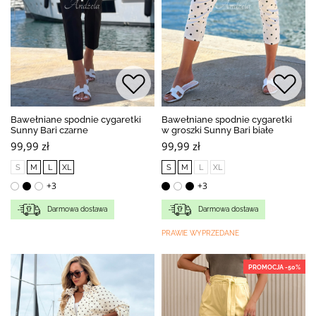
Bawełniane spodnie cygaretki
Bawełniane spodnie cygaretki
Sunny Bari czarne
w groszki Sunny Bari białe
99,99 zł
99,99 zł
S
M
L
XL
S
M
L
XL
+3
+3
Darmowa dostawa
Darmowa dostawa
PRAWIE WYPRZEDANE
PROMOCJA -50%