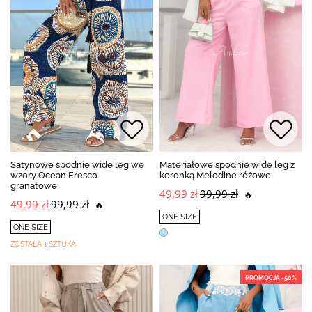
Satynowe spodnie wide leg we
Materiałowe spodnie wide leg z
wzory Ocean Fresco
koronką Melodine różowe
granatowe
49,99 zł
99,99 zł
🔥
49,99 zł
99,99 zł
🔥
ONE SIZE
ONE SIZE
ZOSTAŁA 1 SZTUKA
PROMOCJA -50%