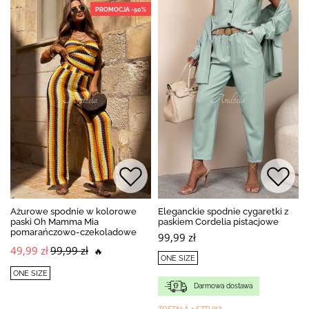
PROMOCJA -50%
Ażurowe spodnie w kolorowe
Eleganckie spodnie cygaretki z
paski Oh Mamma Mia
paskiem Cordelia pistacjowe
pomarańczowo-czekoladowe
99,99 zł
49,99 zł
99,99 zł
🔥
ONE SIZE
ONE SIZE
Darmowa dostawa