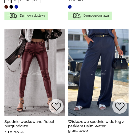
S
M
L
XL
XXL
ONE SIZE
Darmowa dostawa
Darmowa dostawa
Spodnie woskowane Rebel
Wiskozowe spodnie wide leg z
burgundowe
paskiem Calm Water
granatowe
119,99 zł