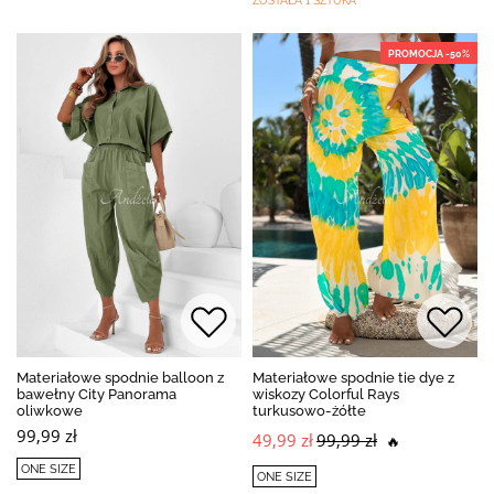
ZOSTAŁA 1 SZTUKA
PROMOCJA -50%
Materiałowe spodnie balloon z
Materiałowe spodnie tie dye z
bawełny City Panorama
wiskozy Colorful Rays
oliwkowe
turkusowo-żółte
99,99 zł
49,99 zł
99,99 zł
🔥
ONE SIZE
ONE SIZE