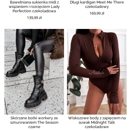
Bawełniana sukienka midi z
Długi kardigan Meet Me There
wiązaniem i rozcięciem Lady
czekoladowy
Perfection czekoladowa
169,99 zł
139,99 zł
Skórzane botki workery ze
Wiskozowe body z zapięciem na
sznurowaniem The Season
suwak Midnight Talk
czarne
czekoladowe