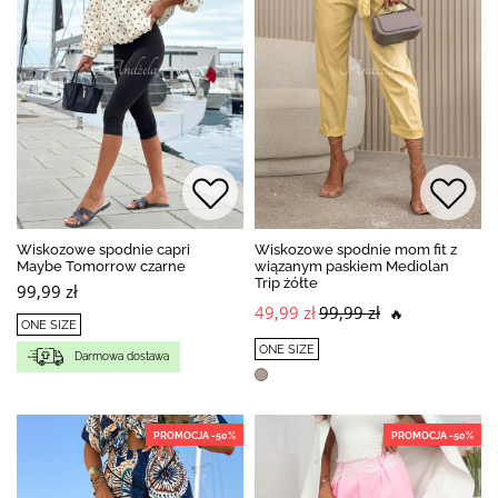
Wiskozowe spodnie capri
Wiskozowe spodnie mom fit z
Maybe Tomorrow czarne
wiązanym paskiem Mediolan
Trip żółte
99,99 zł
49,99 zł
99,99 zł
🔥
ONE SIZE
ONE SIZE
Darmowa dostawa
PROMOCJA -50%
PROMOCJA -50%