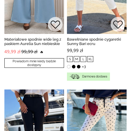
Materiałowe spodnie wide leg z
Bawełniane spodnie cygaretki
paskiem Aurelia Sun niebieskie
Sunny Bari ecru
99,99 zł
49,99 zł
99,99 zł
🔥
S
M
L
XL
Powiadom mnie kiedy będzie
dostępny
+3
Darmowa dostawa