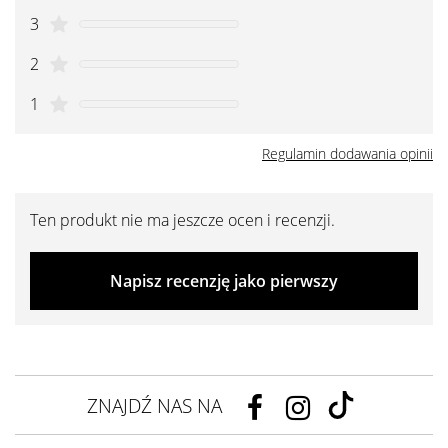
3
2
1
Regulamin dodawania opinii
Ten produkt nie ma jeszcze ocen i recenzji.
Napisz recenzję jako pierwszy
ZNAJDŹ NAS NA