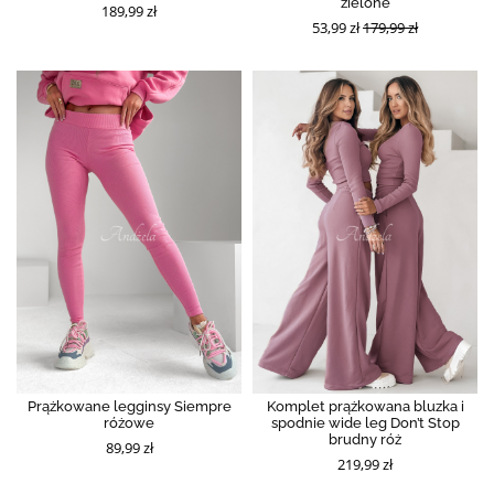
zielone
189,99 zł
53,99 zł
179,99 zł
Prążkowane legginsy Siempre
Komplet prążkowana bluzka i
różowe
spodnie wide leg Don’t Stop
brudny róż
89,99 zł
219,99 zł