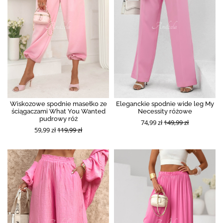
Wiskozowe spodnie masełko ze
Eleganckie spodnie wide leg My
ściągaczami What You Wanted
Necessity różowe
pudrowy róż
74,99 zł
149,99 zł
59,99 zł
119,99 zł