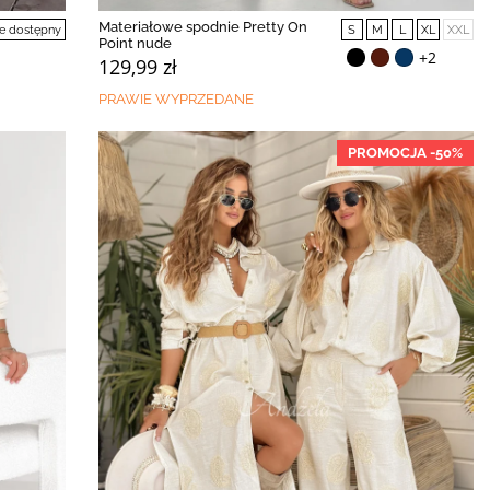
Materiałowe spodnie Pretty On
e dostępny
S
M
L
XL
XXL
Point nude
+2
129,99 zł
PRAWIE WYPRZEDANE
PROMOCJA -50%