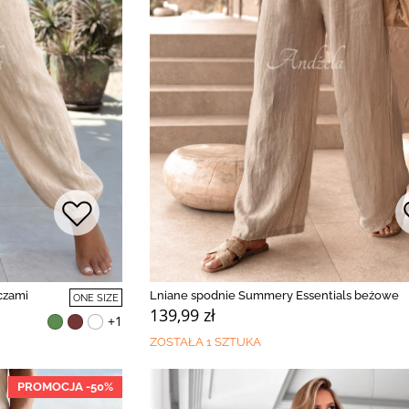
czami
Lniane spodnie Summery Essentials beżowe
ONE SIZE
139,99 zł
+1
ZOSTAŁA 1 SZTUKA
PROMOCJA -50%