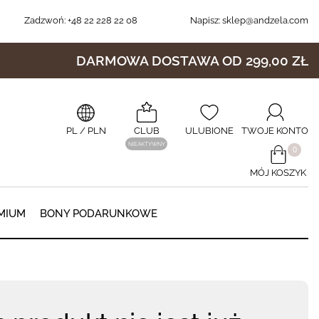
Zadzwoń:
+48 22 228 22 08
Napisz:
sklep@andzela.com
DARMOWA DOSTAWA OD 299,00 ZŁ
PL
/ PLN
CLUB
ULUBIONE
TWOJE KONTO
NIEAKTYWNY
​0
MÓJ KOSZYK
0
MIUM
BONY PODARUNKOWE