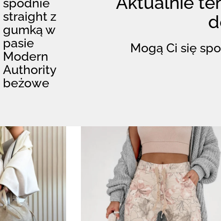
Aktualnie ten
spodnie
straight z
d
gumką w
pasie
Mogą Ci się spo
Modern
Authority
beżowe