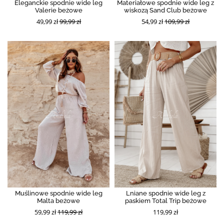
Eleganckie spodnie wide leg
Materiałowe spodnie wide leg z
Valerie beżowe
wiskozą Sand Club beżowe
49,99 zł
99,99 zł
54,99 zł
109,99 zł
Muślinowe spodnie wide leg
Lniane spodnie wide leg z
Malta beżowe
paskiem Total Trip beżowe
59,99 zł
119,99 zł
119,99 zł