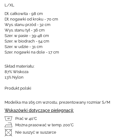
L/XL
Dł. całkowita - 98 cm
Dł. nogawki od kroku - 70 cm
Wys. stanu przód - 32 cm
Wys. stanu tył - 36 cm
Szer. w pasie - 39-48 cm
Szer. w biodrach - 54 cm
Szer. w udzie - 31 cm
Szer. nogawki na dole - 17 cm
Skład materiału:
87% Wiskoza
13% Nylon
Produkt polski
Modelka ma 165 cm wzrostu, prezentowany rozmiar S/M
Wskazówki dotyczące pielęgnacji:
Prać w 40°C
Można prasować w temp. 200°C
Nie suszyć w suszarce