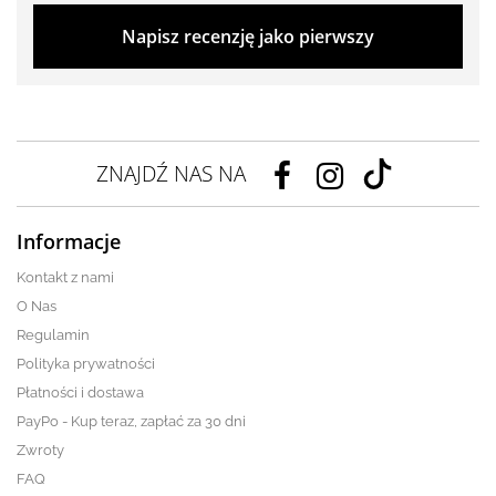
Napisz recenzję jako pierwszy
ZNAJDŹ NAS NA
Informacje
Kontakt z nami
O Nas
Regulamin
Polityka prywatności
Płatności i dostawa
PayPo - Kup teraz, zapłać za 30 dni
Zwroty
FAQ