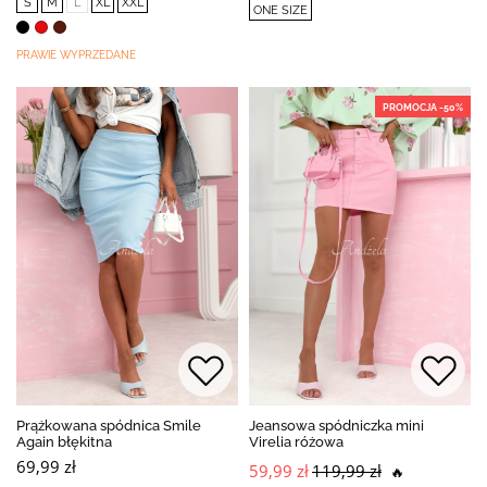
S
M
L
XL
XXL
ONE SIZE
PRAWIE WYPRZEDANE
PROMOCJA -50%
Prążkowana spódnica Smile
Jeansowa spódniczka mini
Again błękitna
Virelia różowa
69,99 zł
59,99 zł
119,99 zł
🔥