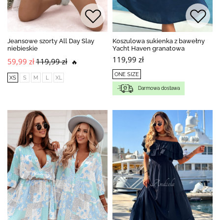
Jeansowe szorty All Day Slay
Koszulowa sukienka z bawełny
niebieskie
Yacht Haven granatowa
119,99 zł
59,99 zł
119,99 zł
🔥
ONE SIZE
XS
S
M
L
XL
Darmowa dostawa