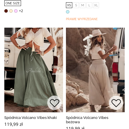
ONE SIZE
XS
S
M
L
XL
+2
PRAWIE WYPRZEDANE
BESTSELLER
Spódnica Volcano Vibes khaki
Spódnica Volcano Vibes
beżowa
119,99 zł
119,99 zł