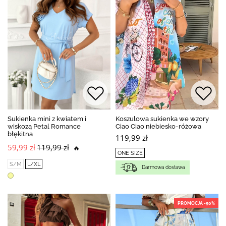
Sukienka mini z kwiatem i
Koszulowa sukienka we wzory
wiskozą Petal Romance
Ciao Ciao niebiesko-różowa
błękitna
119,99 zł
59,99 zł
119,99 zł
🔥
ONE SIZE
S/M
L/XL
Darmowa dostawa
PROMOCJA -50%