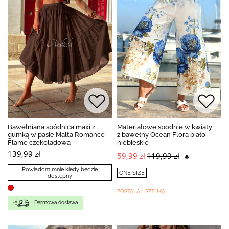
Bawełniana spódnica maxi z
Materiałowe spodnie w kwiaty
gumką w pasie Malta Romance
z bawełny Ocean Flora biało-
Flame czekoladowa
niebieskie
139,99 zł
59,99 zł
119,99 zł
🔥
Powiadom mnie kiedy będzie
ONE SIZE
dostępny
ZOSTAŁA 1 SZTUKA
Darmowa dostawa