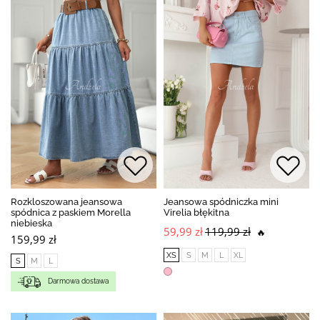
Rozkloszowana jeansowa
Jeansowa spódniczka mini
spódnica z paskiem Morella
Virelia błękitna
niebieska
59,99 zł
119,99 zł
🔥
159,99 zł
XS
S
M
L
XL
S
M
L
Darmowa dostawa