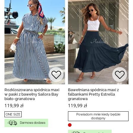
Rozkloszowana spódnica maxi
Bawełniana spódnica maxi z
w paski z bawełny Sailora Bay
falbankami Pretty Estrella
biało-granatowa
granatowa
119,99 zł
119,99 zł
ONE SIZE
Powiadom mnie kiedy będzie
dostępny
Darmowa dostawa