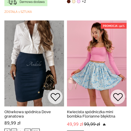
+2
Darmowa dostawa
ZOSTAŁA 1 SZTUKA
PROMOCJA -50%
Ołówkowa spódnica Dove
Kwiecista spódniczka mini
granatowa
bombka Florianne błękitna
89,99 zł
49,99 zł
99,99 zł
🔥