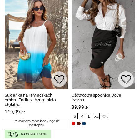
Sukienka na ramiączkach
Ołówkowa spódnica Dove
ombre Endless Azure biało-
czarna
błękitna
89,99 zł
119,99 zł
S
M
L
XL
XXL
Powiadom mnie kiedy będzie
dostępny
Darmowa dostawa