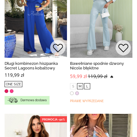
Długi kombinezon hiszpanka
Bawełniane spodnie dzwony
Secret Lagoons kobaltowy
Nicole błękitne
119,99 zł
59,99 zł
119,99 zł
🔥
ONE SIZE
S
M
L
Darmowa dostawa
PRAWIE WYPRZEDANE
PROMOCJA -50%