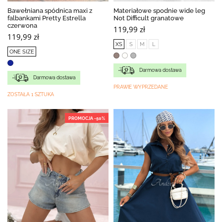
Bawełniana spódnica maxi z
Materiałowe spodnie wide leg
falbankami Pretty Estrella
Not Difficult granatowe
czerwona
119,99 zł
119,99 zł
XS
S
M
L
ONE SIZE
Darmowa dostawa
Darmowa dostawa
PRAWIE WYPRZEDANE
ZOSTAŁA 1 SZTUKA
PROMOCJA -50%