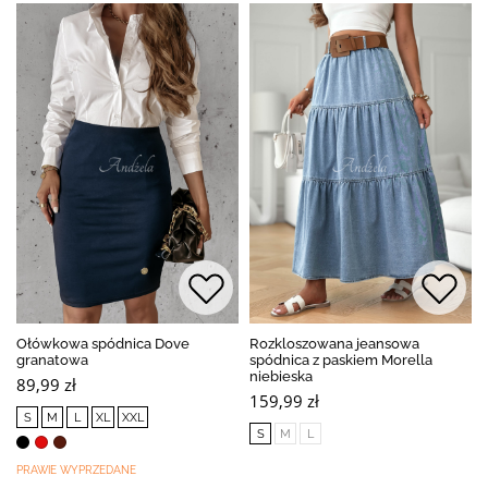
Ołówkowa spódnica Dove
Rozkloszowana jeansowa
granatowa
spódnica z paskiem Morella
niebieska
89,99 zł
159,99 zł
S
M
L
XL
XXL
S
M
L
PRAWIE WYPRZEDANE