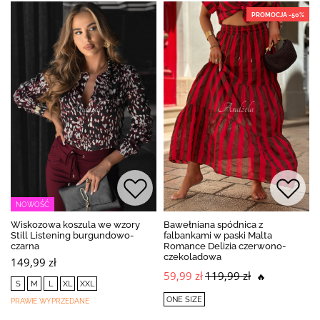
PROMOCJA -50%
NOWOŚĆ
Wiskozowa koszula we wzory
Bawełniana spódnica z
Still Listening burgundowo-
falbankami w paski Malta
czarna
Romance Delizia czerwono-
czekoladowa
149,99 zł
59,99 zł
119,99 zł
🔥
S
M
L
XL
XXL
ONE SIZE
PRAWIE WYPRZEDANE