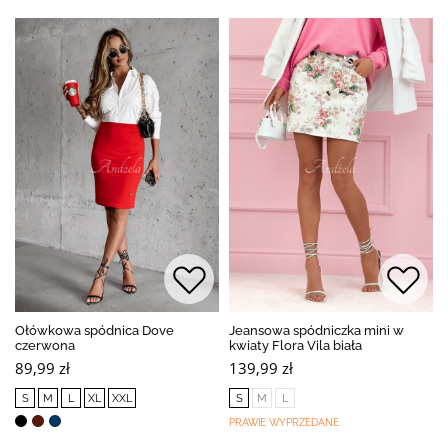
Ołówkowa spódnica Dove
Jeansowa spódniczka mini w
czerwona
kwiaty Flora Vila biała
89,99 zł
139,99 zł
S
M
L
XL
XXL
S
M
L
PRAWIE WYPRZEDANE