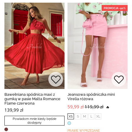
PROMOCJA -50%
Bawełniana spódnica maxi z
Jeansowa spódniczka mini
gumką w pasie Malta Romance
Virelia różowa
Flame czerwona
59,99 zł
119,99 zł
🔥
139,99 zł
XS
S
M
L
XL
Powiadom mnie kiedy będzie
dostępny
PRAWIE WYPRZEDANE