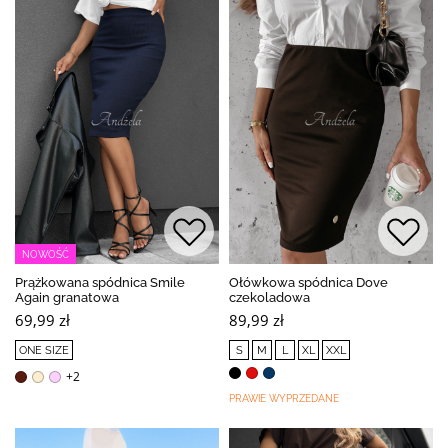
NOWOŚĆ
Prążkowana spódnica Smile
Ołówkowa spódnica Dove
Again granatowa
czekoladowa
69,99 zł
89,99 zł
ONE SIZE
S
M
L
XL
XXL
+2
PRAWIE WYPRZEDANE