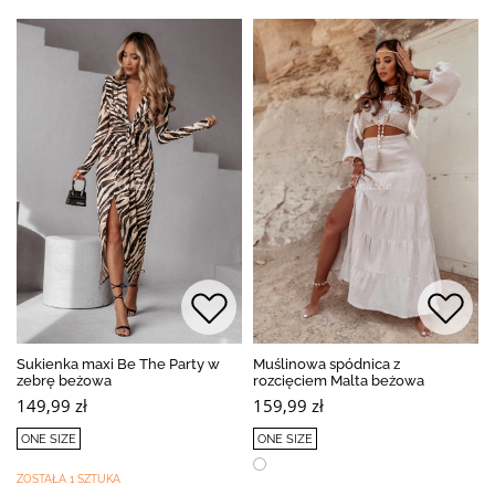
Sukienka maxi Be The Party w
Muślinowa spódnica z
zebrę beżowa
rozcięciem Malta beżowa
149,99 zł
159,99 zł
ONE SIZE
ONE SIZE
ZOSTAŁA 1 SZTUKA