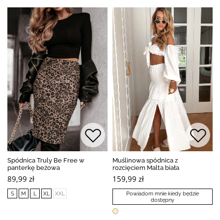
Spódnica Truly Be Free w
Muślinowa spódnica z
panterkę beżowa
rozcięciem Malta biała
89,99 zł
159,99 zł
S
M
L
XL
XXL
Powiadom mnie kiedy będzie
dostępny