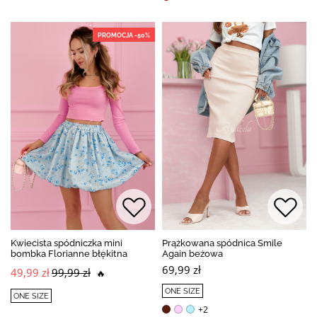
PROMOCJA -50%
Kwiecista spódniczka mini
Prążkowana spódnica Smile
bombka Florianne błękitna
Again beżowa
69,99 zł
49,99 zł
99,99 zł
🔥
ONE SIZE
ONE SIZE
+2