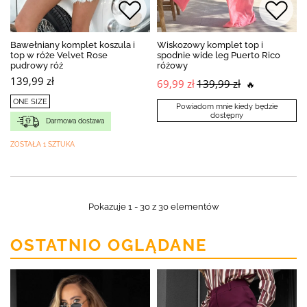
Bawełniany komplet koszula i
Wiskozowy komplet top i
top w róże Velvet Rose
spodnie wide leg Puerto Rico
pudrowy róż
różowy
139,99 zł
69,99 zł
139,99 zł
🔥
ONE SIZE
Powiadom mnie kiedy będzie
dostępny
Darmowa dostawa
ZOSTAŁA 1 SZTUKA
Pokazuje 1 - 30 z 30 elementów
OSTATNIO OGLĄDANE