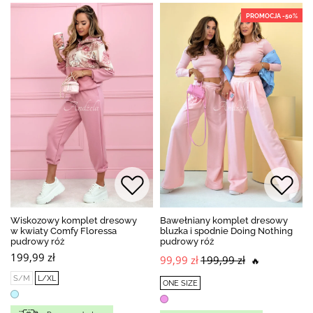
PROMOCJA -50%
Wiskozowy komplet dresowy
Bawełniany komplet dresowy
w kwiaty Comfy Floressa
bluzka i spodnie Doing Nothing
pudrowy róż
pudrowy róż
199,99 zł
99,99 zł
199,99 zł
🔥
S/M
L/XL
ONE SIZE