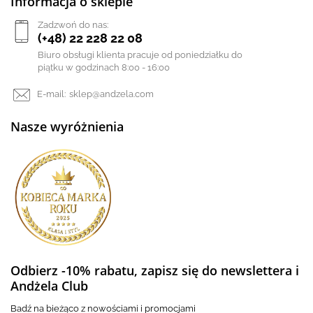
Informacja o sklepie
Zadzwoń do nas:
(+48) 22 228 22 08
Biuro obsługi klienta pracuje od poniedziałku do
piątku w godzinach 8:00 - 16:00
E-mail:
sklep@andzela.com
Nasze wyróżnienia
Odbierz -10% rabatu, zapisz się do newslettera i
Andżela Club
Badź na bieżąco z nowościami i promocjami