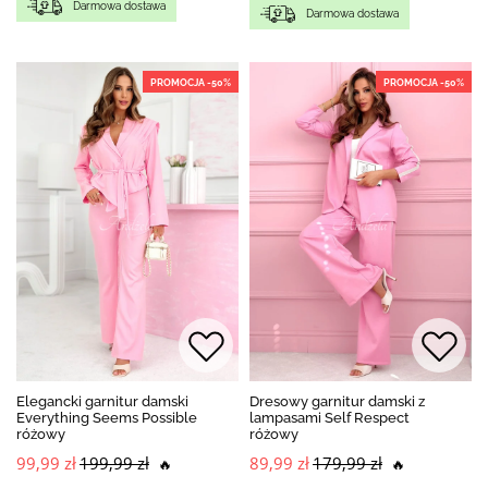
Darmowa dostawa
Darmowa dostawa
PROMOCJA -50%
PROMOCJA -50%
Elegancki garnitur damski
Dresowy garnitur damski z
Everything Seems Possible
lampasami Self Respect
różowy
różowy
99,99 zł
199,99 zł
89,99 zł
179,99 zł
🔥
🔥