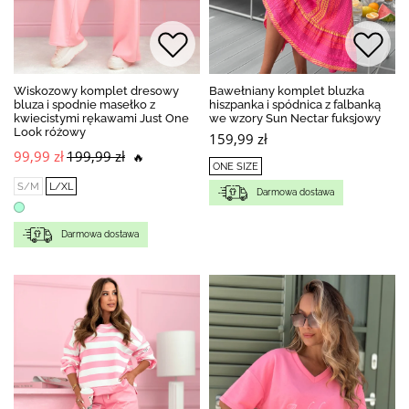
Wiskozowy komplet dresowy
Bawełniany komplet bluzka
bluza i spodnie masełko z
hiszpanka i spódnica z falbanką
kwiecistymi rękawami Just One
we wzory Sun Nectar fuksjowy
Look różowy
159,99 zł
99,99 zł
199,99 zł
🔥
ONE SIZE
S/M
L/XL
Darmowa dostawa
Darmowa dostawa