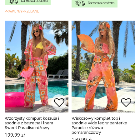
Darmowa dostawa
Darmowa dostawa
PRAWIE WYPRZEDANE
Wzorzysty komplet koszula i
Wiskozowy komplet top i
spodnie z bawełną i lnem
spodnie wide leg w panterkę
Sweet Paradise różowy
Paradise różowo-
pomarańczowy
199,99 zł
159,99 zł