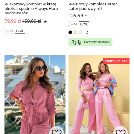
Wiskozowy komplet w kratę
Welurowy komplet Better
bluzka i spodnie Always Here
Later pudrowy róż
pudrowy róż
159,99 zł
79,99 zł
159,99 zł
🔥
S/M
L/XL
S/M
L/XL
+2
Darmowa dostawa
PROMOCJA -50%