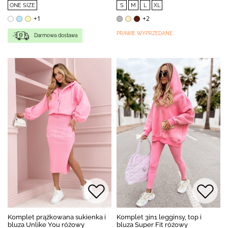
ONE SIZE
S
M
L
XL
+1
+2
PRAWIE WYPRZEDANE
Darmowa dostawa
Komplet prążkowana sukienka i
Komplet 3in1 legginsy, top i
bluza Unlike You różowy
bluza Super Fit różowy