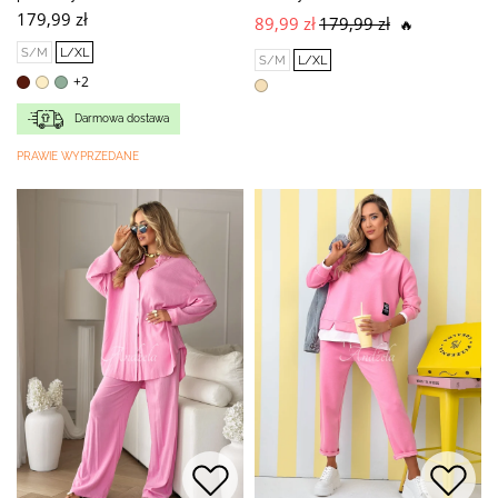
179,99 zł
89,99 zł
179,99 zł
🔥
S/M
L/XL
S/M
L/XL
+2
Darmowa dostawa
PRAWIE WYPRZEDANE