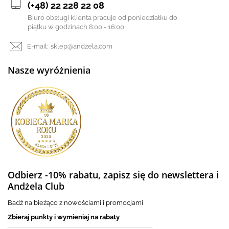
(+48) 22 228 22 08
Biuro obsługi klienta pracuje od poniedziałku do
piątku w godzinach 8:00 - 16:00
E-mail:
sklep@andzela.com
Nasze wyróżnienia
Odbierz -10% rabatu, zapisz się do newslettera i
Andżela Club
Badź na bieżąco z nowościami i promocjami
Zbieraj punkty i wymieniaj na rabaty