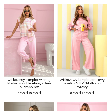
Wiskozowy komplet w kratę
Wiskozowy komplet dresowy
bluzka i spodnie Always Here
masełko Full Of Motivation
pudrowy róż
różowy
79,99 zł
159,99 zł
89,99 zł
179,99 zł