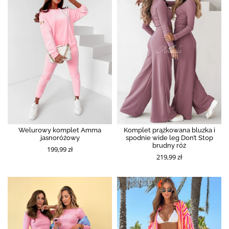
Welurowy komplet Amma
Komplet prążkowana bluzka i
jasnoróżowy
spodnie wide leg Don’t Stop
brudny róż
199,99 zł
219,99 zł