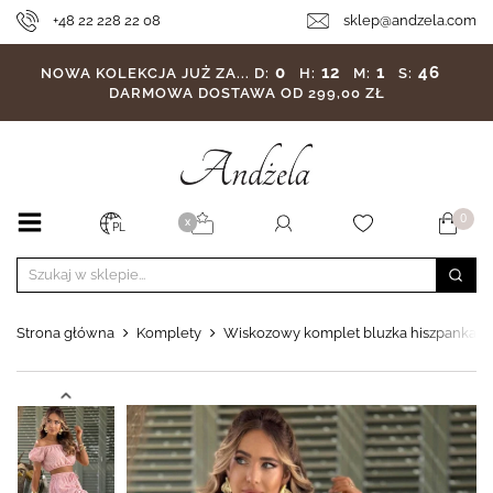
+48 22 228 22 08
sklep@andzela.com
0
12
1
44
NOWA KOLEKCJA JUŻ ZA...
D:
H:
M:
S:
DARMOWA DOSTAWA OD 299,00 ZŁ
0
X
PL
Strona główna
Komplety
Wiskozowy komplet bluzka hiszpanka i 