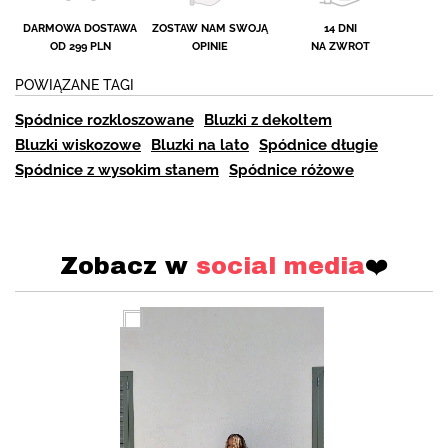
DARMOWA DOSTAWA
ZOSTAW NAM SWOJĄ
14 DNI
OD 299 PLN
OPINIE
NA ZWROT
POWIĄZANE TAGI
Spódnice rozkloszowane
Bluzki z dekoltem
Bluzki wiskozowe
Bluzki na lato
Spódnice długie
Spódnice z wysokim stanem
Spódnice różowe
Zobacz w
social media
❤️