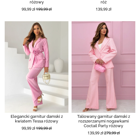
różowy
róż
99,99 zł
199,99 zł
139,99 zł
Elegancki garnitur damski z
Taliowany garnitur damski z
kwiatem Tessa różowy
rozszerzanymi nogawkami
Coctail Party różowy
99,99 zł
199,99 zł
139,99 zł
279,99 zł