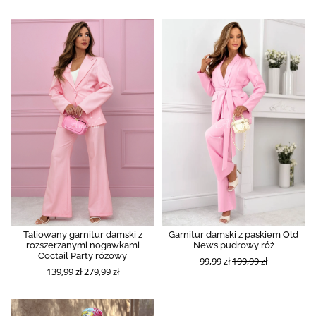
Taliowany garnitur damski z
Garnitur damski z paskiem Old
rozszerzanymi nogawkami
News pudrowy róż
Coctail Party różowy
99,99 zł
199,99 zł
139,99 zł
279,99 zł