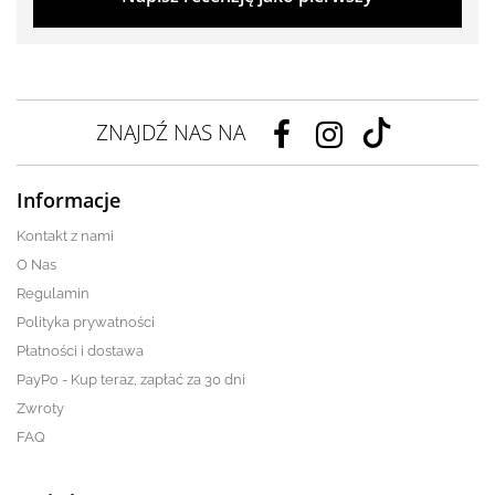
ZNAJDŹ NAS NA
Informacje
Kontakt z nami
O Nas
Regulamin
Polityka prywatności
Płatności i dostawa
PayPo - Kup teraz, zapłać za 30 dni
Zwroty
FAQ