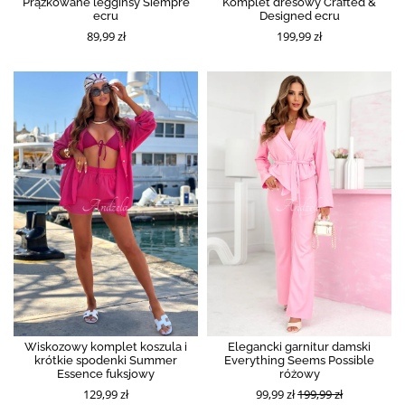
Prążkowane legginsy Siempre
Komplet dresowy Crafted &
ecru
Designed ecru
89,99 zł
199,99 zł
Wiskozowy komplet koszula i
Elegancki garnitur damski
krótkie spodenki Summer
Everything Seems Possible
Essence fuksjowy
różowy
129,99 zł
99,99 zł
199,99 zł