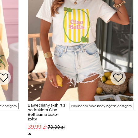
Bawełniany t-shirt z
e dostępny
Powiadom mnie kiedy będzie dostępny
nadrukiem Ciao
Bellissima biało-
żółty
39,99 zł
79,99 zł
🔥