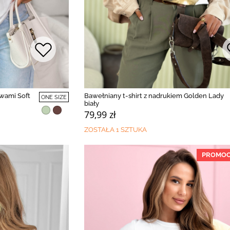
awami Soft
Bawełniany t-shirt z nadrukiem Golden Lady
ONE SIZE
biały
79,99 zł
ZOSTAŁA 1 SZTUKA
PROMOC