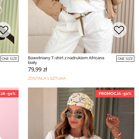
Bawełniany T-shirt z nadrukiem Africana
ONE SIZE
ONE SIZE
biały
79,99 zł
ZOSTAŁA 1 SZTUKA
JA -50%
PROMOCJA -50%