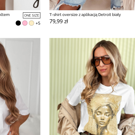
koltem
T-shirt oversize z aplikacją Detroit biały
ONE SIZE
79,99 zł
+5