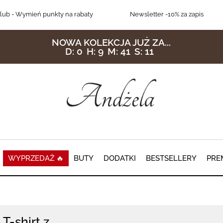
lub
- Wymień punkty na rabaty
Newsletter
-10% za zapis
NOWA KOLEKCJA JUŻ ZA...
D:
0
H:
9
M:
41
S:
8
WYPRZEDAŻ 🔥
BUTY
DODATKI
BESTSELLERY
PRE
T-shirt z