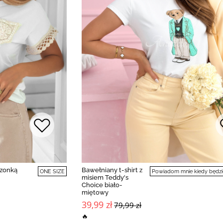
szonką
Bawełniany t-shirt z
ONE SIZE
Powiadom mnie kiedy będzi
misiem Teddy's
Choice biało-
miętowy
39,99 zł
79,99 zł
🔥