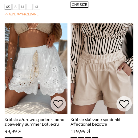
ONE SIZE
XS
S
M
L
XL
PRAWIE WYPRZEDANE
Krótkie ażurowe spodenki boho
Krótkie skórzane spodenki
z bawełny Summer Doll ecru
Affectional beżowe
99,99 zł
119,99 zł