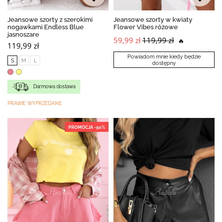
Jeansowe szorty z szerokimi
Jeansowe szorty w kwiaty
nogawkami Endless Blue
Flower Vibes różowe
jasnoszare
59,99 zł
119,99 zł
🔥
119,99 zł
Powiadom mnie kiedy będzie
S
M
L
dostępny
Darmowa dostawa
PRAWIE WYPRZEDANE
PROMOCJA -50%