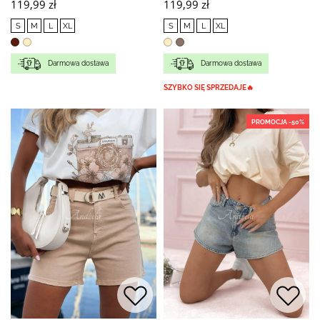
119,99 zł
119,99 zł
S
M
L
XL
S
M
L
XL
Darmowa dostawa
Darmowa dostawa
SZYBKO SIĘ SPRZEDAJE🔥
PROMOCJA -50%