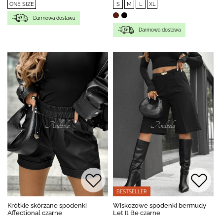
ONE SIZE
S
M
L
XL
Darmowa dostawa
Darmowa dostawa
BESTSELLER
Krótkie skórzane spodenki
Wiskozowe spodenki bermudy
Affectional czarne
Let It Be czarne