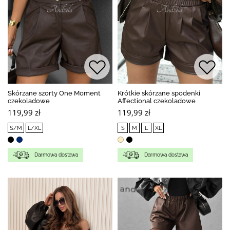
Skórzane szorty One Moment
Krótkie skórzane spodenki
czekoladowe
Affectional czekoladowe
119,99 zł
119,99 zł
S/M
L/XL
S
M
L
XL
Darmowa dostawa
Darmowa dostawa