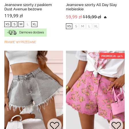
Jeansowe szorty z paskiem
Jeansowe szorty All Day Slay
Dust Avenue beżowe
niebieskie
119,99 zł
59,99 zł
119,99 zł
🔥
XS
S
M
L
XL
XS
S
M
L
XL
Darmowa dostawa
PRAWIE WYPRZEDANE
PROMOCJA -50%