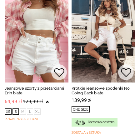
Jeansowe szorty z przetarciami
Krótkie jeansowe spodenki No
Erin białe
Going Back białe
139,99 zł
64,99 zł
129,99 zł
🔥
ONE SIZE
XS
S
M
L
XL
PRAWIE WYPRZEDANE
Darmowa dostawa
ZOSTAŁA 1 SZTUKA