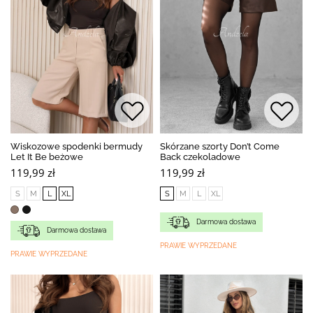
Wiskozowe spodenki bermudy
Skórzane szorty Don’t Come
Let It Be beżowe
Back czekoladowe
119,99 zł
119,99 zł
S
M
L
XL
S
M
L
XL
Darmowa dostawa
Darmowa dostawa
PRAWIE WYPRZEDANE
PRAWIE WYPRZEDANE