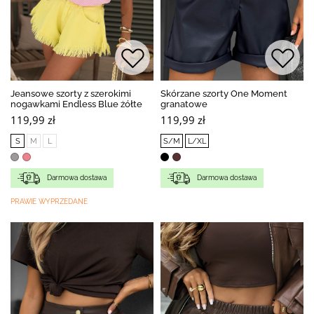
Jeansowe szorty z szerokimi
Skórzane szorty One Moment
nogawkami Endless Blue żółte
granatowe
119,99 zł
119,99 zł
S
M
L
S/M
L/XL
Darmowa dostawa
Darmowa dostawa
PRAWIE WYPRZEDANE