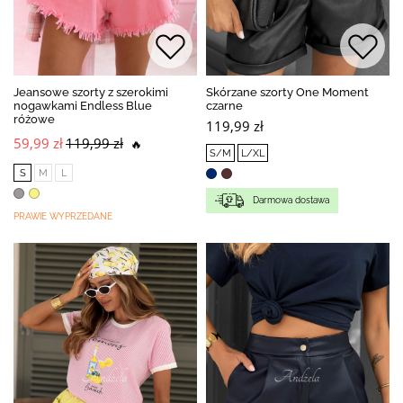
Jeansowe szorty z szerokimi
Skórzane szorty One Moment
nogawkami Endless Blue
czarne
różowe
119,99 zł
59,99 zł
119,99 zł
🔥
S/M
L/XL
S
M
L
Darmowa dostawa
PRAWIE WYPRZEDANE