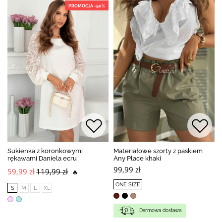
PROMOCJA -50%
Sukienka z koronkowymi
Materiałowe szorty z paskiem
rękawami Daniela ecru
Any Place khaki
99,99 zł
59,99 zł
119,99 zł
🔥
ONE SIZE
S
M
L
XL
Darmowa dostawa