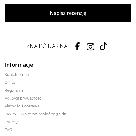
Napisz recenzję
ZNAJDŹ NAS NA
Informacje
Kontakt z nami
O Nas
Regulamin
Polityka prywatności
Płatności i dostawa
PayPo - Kup teraz, zapłać za 30 dni
Zwroty
FAQ