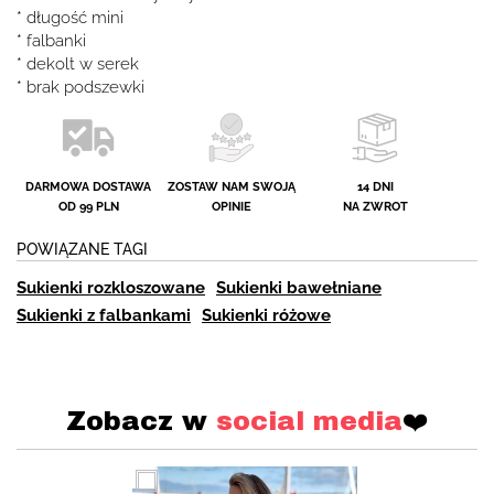
* długość mini
* falbanki
* dekolt w serek
* brak podszewki
DARMOWA DOSTAWA
ZOSTAW NAM SWOJĄ
14 DNI
OD 99 PLN
OPINIE
NA ZWROT
POWIĄZANE TAGI
Sukienki rozkloszowane
Sukienki bawełniane
Sukienki z falbankami
Sukienki różowe
Zobacz w
social media
❤️