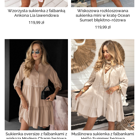
Wzorzysta sukienka z falbanką
Wiskozowa rozkloszowana
Ankona Lia lawendowa
sukienka mini w kratę Ocean
Sunset błękitno-różowa
119,99 zł
119,99 zł
Sukienka oversize z falbankami z
Muślinowa sukienka z falbankami
wiskozą Modern Charm beżowa
Hello Summer beżowa