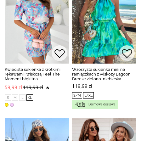
Kwiecista sukienka z krótkimi
Wzorzysta sukienka mini na
rękawami i wiskozą Feel The
ramiączkach z wiskozy Lagoon
Moment błękitna
Breeze zielono-niebieska
119,99 zł
59,99 zł
119,99 zł
🔥
S/M
L/XL
S
M
L
XL
Darmowa dostawa