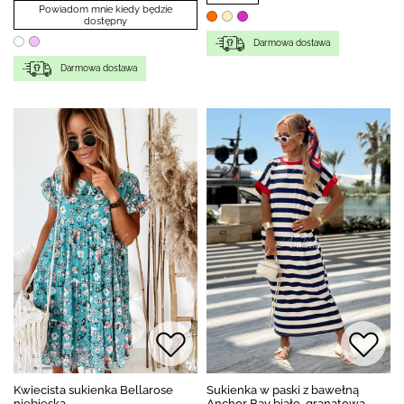
Powiadom mnie kiedy będzie
dostępny
Darmowa dostawa
Darmowa dostawa
Kwiecista sukienka Bellarose
Sukienka w paski z bawełną
niebieska
Anchor Bay biało-granatowa