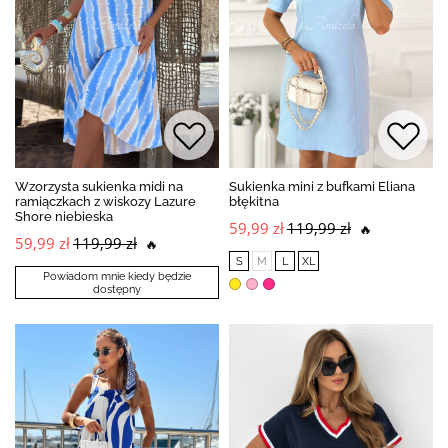
Wzorzysta sukienka midi na
Sukienka mini z bufkami Eliana
ramiączkach z wiskozy Lazure
błękitna
Shore niebieska
59,99 zł
119,99 zł
🔥
59,99 zł
119,99 zł
🔥
S
M
L
XL
Powiadom mnie kiedy będzie
dostępny