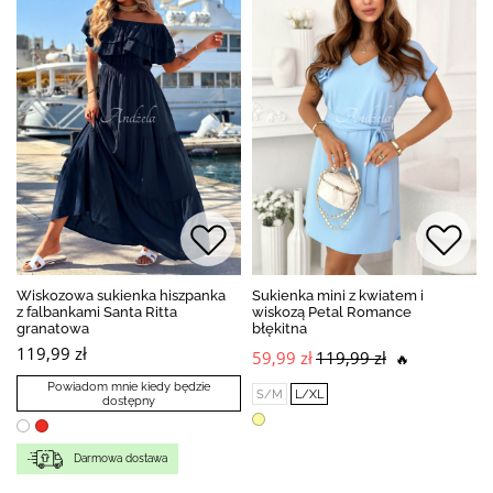
Wiskozowa sukienka hiszpanka
Sukienka mini z kwiatem i
z falbankami Santa Ritta
wiskozą Petal Romance
granatowa
błękitna
119,99 zł
59,99 zł
119,99 zł
🔥
Powiadom mnie kiedy będzie
S/M
L/XL
dostępny
Darmowa dostawa