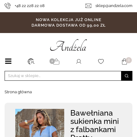
+48 22 228 22 08
sklep@andzela.com
NOWA KOLEKCJA JUŻ ONLINE
DARMOWA DOSTAWA OD 99,00 ZŁ
0
X
PL
Strona główna
Bawełniana
sukienka mini
z falbankami