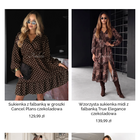
Sukienka z falbanką w groszki
Wzorzysta sukienka midi z
Cancel Plans czekoladowa
falbanką True Elegance
czekoladowa
129,99 zł
139,99 zł