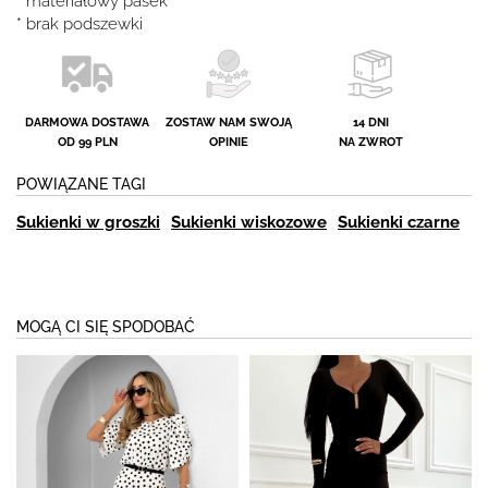
* materiałowy pasek
* brak podszewki
DARMOWA DOSTAWA
ZOSTAW NAM SWOJĄ
14 DNI
OD 99 PLN
OPINIE
NA ZWROT
POWIĄZANE TAGI
Sukienki w groszki
Sukienki wiskozowe
Sukienki czarne
MOGĄ CI SIĘ SPODOBAĆ