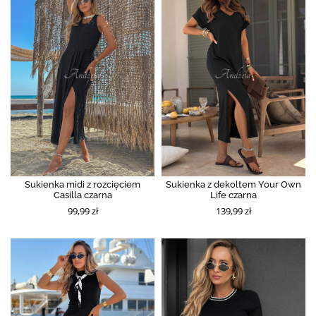
Sukienka midi z rozcięciem
Sukienka z dekoltem Your Own
Casilla czarna
Life czarna
99,99 zł
139,99 zł