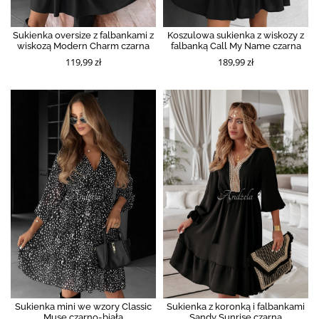
Sukienka oversize z falbankami z
Koszulowa sukienka z wiskozy z
wiskozą Modern Charm czarna
falbanką Call My Name czarna
119,99 zł
189,99 zł
Sukienka mini we wzory Classic
Sukienka z koronką i falbankami
Muse czarno-biała
Sandy Sunrise czarna