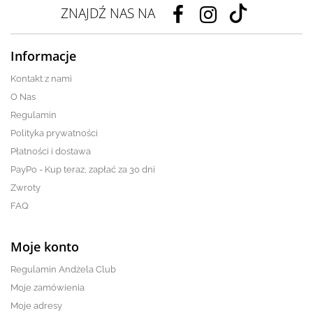
ZNAJDŹ NAS NA
Informacje
Kontakt z nami
O Nas
Regulamin
Polityka prywatności
Płatności i dostawa
PayPo - Kup teraz, zapłać za 30 dni
Zwroty
FAQ
Moje konto
Regulamin Andżela Club
Moje zamówienia
Moje adresy