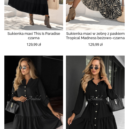
Sukienka maxi This Is Paradise
Sukienka maxi w zebrę z paskiem
czarna
Tropical Madness beżowo-czarna
129,99 zł
129,99 zł