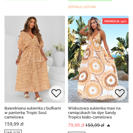
ZOSTAŁA 1 SZTUKA
PROMOCJA -50%
Bawełniana sukienka z bufkami
Wiskozowa sukienka maxi na
w panterkę Tropic Soul
ramiączkach tie dye Sandy
camelowa
Tropics biało-camelowa
159,99 zł
79,99 zł
159,99 zł
🔥
ONE SIZE