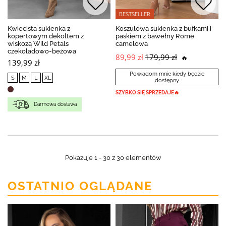
BESTSELLER
Kwiecista sukienka z
Koszulowa sukienka z bufkami i
kopertowym dekoltem z
paskiem z bawełny Rome
wiskozą Wild Petals
camelowa
czekoladowo-beżowa
89,99 zł
179,99 zł
🔥
139,99 zł
Powiadom mnie kiedy będzie
S
M
L
XL
dostępny
SZYBKO SIĘ SPRZEDAJE🔥
Darmowa dostawa
Pokazuje 1 - 30 z 30 elementów
OSTATNIO OGLĄDANE