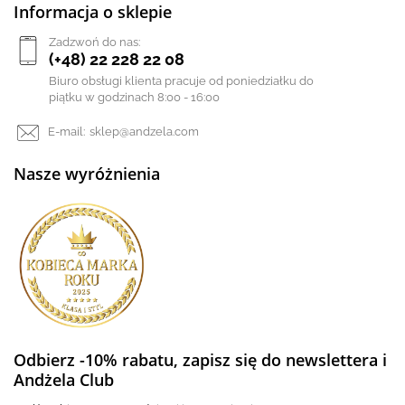
Informacja o sklepie
Zadzwoń do nas:
(+48) 22 228 22 08
Biuro obsługi klienta pracuje od poniedziałku do
piątku w godzinach 8:00 - 16:00
E-mail:
sklep@andzela.com
Nasze wyróżnienia
Odbierz -10% rabatu, zapisz się do newslettera i
Andżela Club