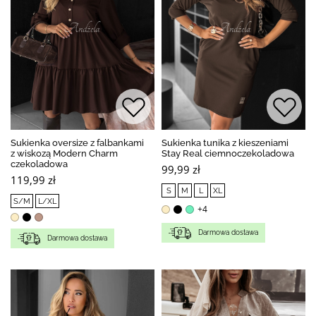
Sukienka oversize z falbankami
Sukienka tunika z kieszeniami
z wiskozą Modern Charm
Stay Real ciemnoczekoladowa
czekoladowa
99,99 zł
119,99 zł
S
M
L
XL
S/M
L/XL
+4
Darmowa dostawa
Darmowa dostawa