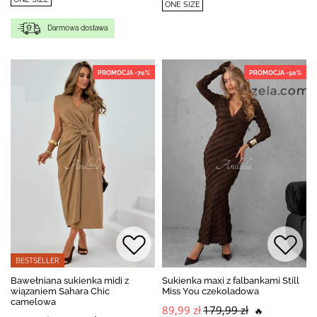
ONE SIZE
Darmowa dostawa
PROMOCJA -70%
PROMOCJA -50%
BESTSELLER
Bawełniana sukienka midi z
Sukienka maxi z falbankami Still
wiązaniem Sahara Chic
Miss You czekoladowa
camelowa
89,99 zł
179,99 zł
🔥