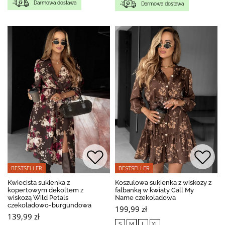
Darmowa dostawa
Darmowa dostawa
BESTSELLER
BESTSELLER
Kwiecista sukienka z
Koszulowa sukienka z wiskozy z
kopertowym dekoltem z
falbanką w kwiaty Call My
wiskozą Wild Petals
Name czekoladowa
czekoladowo-burgundowa
199,99 zł
139,99 zł
S
M
L
XL