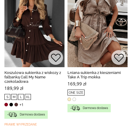
Koszulowa sukienka z wiskozy z
Lniana sukienka z kieszeniami
falbanką Call My Name
Take A Trip mokka
czekoladowa
169,99 zł
189,99 zł
ONE SIZE
S
M
L
XL
+1
Darmowa dostawa
Darmowa dostawa
PRAWIE WYPRZEDANE