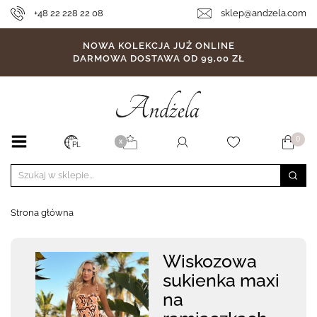
+48 22 228 22 08
sklep@andzela.com
NOWA KOLEKCJA JUŻ ONLINE
DARMOWA DOSTAWA OD 99,00 ZŁ
0
X
PL
Strona główna
Wiskozowa
sukienka maxi
na