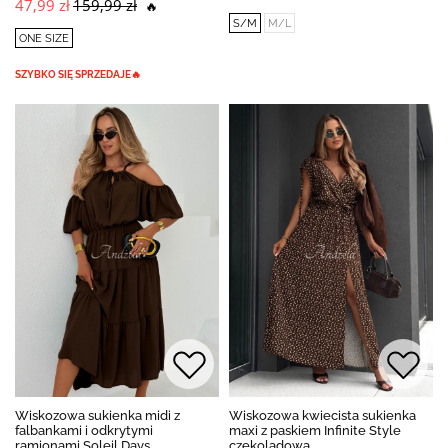
47,99 zł
159,99 zł
🔥
S/M
M/L
ONE SIZE
SZYBKO SIĘ SPRZEDAJE🔥
Wiskozowa sukienka midi z
Wiskozowa kwiecista sukienka
falbankami i odkrytymi
maxi z paskiem Infinite Style
ramionami Soleil Days
czekoladowa