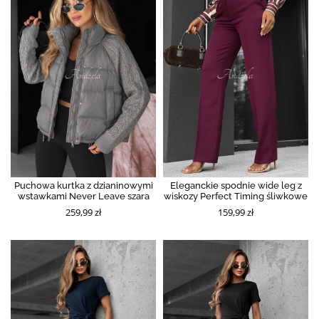
Puchowa kurtka z dzianinowymi
Eleganckie spodnie wide leg z
wstawkami Never Leave szara
wiskozy Perfect Timing śliwkowe
259,99 zł
159,99 zł