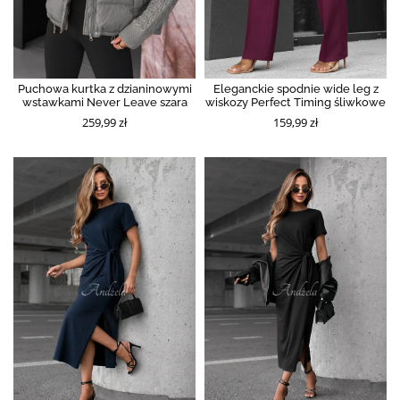
Puchowa kurtka z dzianinowymi
Eleganckie spodnie wide leg z
wstawkami Never Leave szara
wiskozy Perfect Timing śliwkowe
259,99 zł
159,99 zł