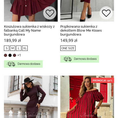
Koszulowa sukienka z wiskozy z
Prążkowana sukienka z
falbanką Call My Name
dekoltem Blow Me Kisses
burgundowa
burgundowa
189,99 zł
149,99 zł
S
M
L
XL
ONE SIZE
+1
Darmowa dostawa
Darmowa dostawa
PROMOCJA -50%