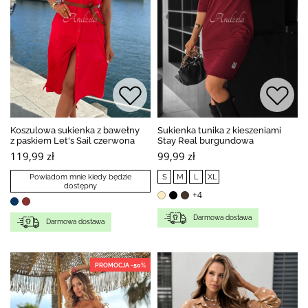
Koszulowa sukienka z bawełny
Sukienka tunika z kieszeniami
z paskiem Let's Sail czerwona
Stay Real burgundowa
119,99 zł
99,99 zł
Powiadom mnie kiedy będzie
S
M
L
XL
dostępny
+4
Darmowa dostawa
Darmowa dostawa
PROMOCJA -50%