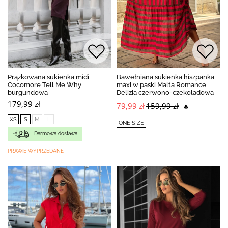
Prążkowana sukienka midi
Bawełniana sukienka hiszpanka
Cocomore Tell Me Why
maxi w paski Malta Romance
burgundowa
Delizia czerwono-czekoladowa
179,99 zł
79,99 zł
159,99 zł
🔥
XS
S
M
L
ONE SIZE
Darmowa dostawa
PRAWIE WYPRZEDANE