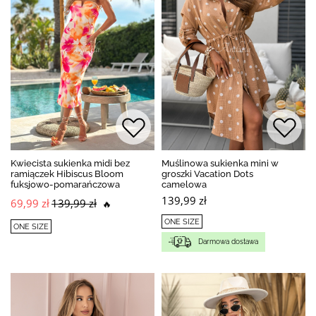
Kwiecista sukienka midi bez
Muślinowa sukienka mini w
ramiączek Hibiscus Bloom
groszki Vacation Dots
fuksjowo-pomarańczowa
camelowa
139,99 zł
69,99 zł
139,99 zł
🔥
ONE SIZE
ONE SIZE
Darmowa dostawa