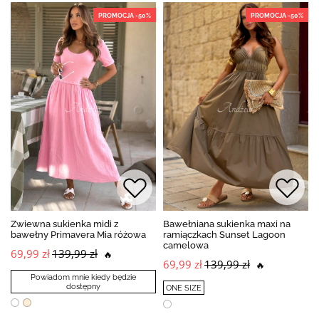
PROMOCJA -50%
PROMOCJA -50%
Zwiewna sukienka midi z
Bawełniana sukienka maxi na
bawełny Primavera Mia różowa
ramiączkach Sunset Lagoon
camelowa
69,99 zł
139,99 zł
🔥
69,99 zł
139,99 zł
🔥
Powiadom mnie kiedy będzie
dostępny
ONE SIZE