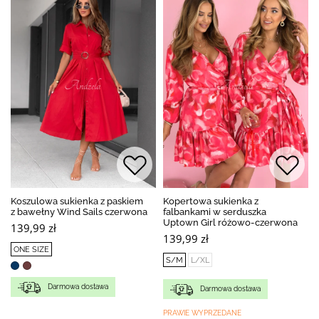
Koszulowa sukienka z paskiem
Kopertowa sukienka z
z bawełny Wind Sails czerwona
falbankami w serduszka
Uptown Girl różowo-czerwona
139,99 zł
139,99 zł
ONE SIZE
S/M
L/XL
Darmowa dostawa
Darmowa dostawa
PRAWIE WYPRZEDANE