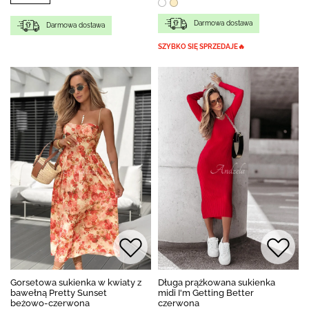
Darmowa dostawa
Darmowa dostawa
SZYBKO SIĘ SPRZEDAJE🔥
Gorsetowa sukienka w kwiaty z
Długa prążkowana sukienka
bawełną Pretty Sunset
midi I'm Getting Better
beżowo-czerwona
czerwona