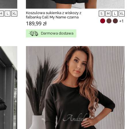
Koszulowa sukienka z wiskozy z
M
L
XL
S
M
L
XL
falbanką Call My Name czarna
+1
189,99 zł
Darmowa dostawa