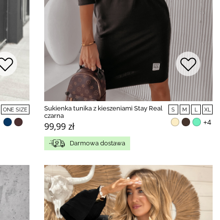
Sukienka tunika z kieszeniami Stay Real
ONE SIZE
S
M
L
XL
czarna
+4
99,99 zł
Darmowa dostawa