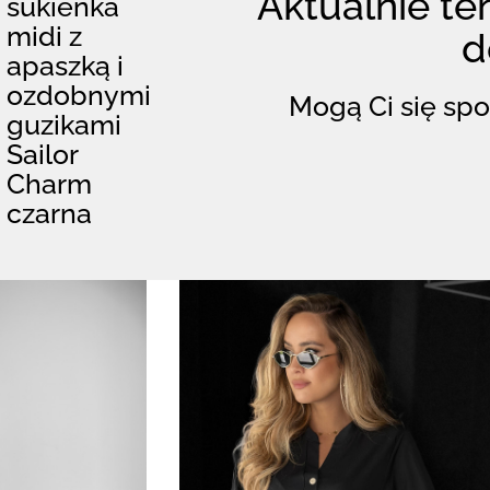
Aktualnie ten
sukienka
midi z
d
apaszką i
ozdobnymi
Mogą Ci się spo
guzikami
Sailor
Charm
czarna