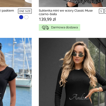
 i paskiem
Sukienka mini we wzory Classic Muse
ONE SIZE
S
czarno-biała
139,99 zł
Darmowa dostawa