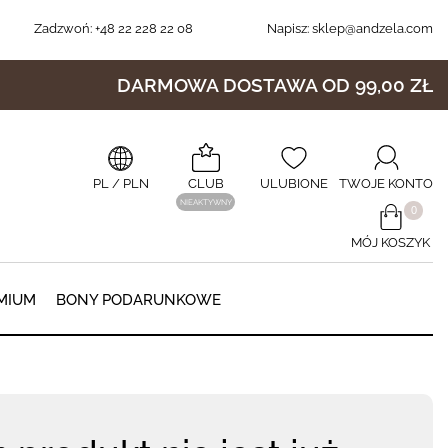
Zadzwoń:
+48 22 228 22 08
Napisz:
sklep@andzela.com
DARMOWA DOSTAWA OD 99,00 ZŁ
PL
/ PLN
CLUB
ULUBIONE
TWOJE KONTO
NIEAKTYWNY
​0
MÓJ KOSZYK
0
MIUM
BONY PODARUNKOWE