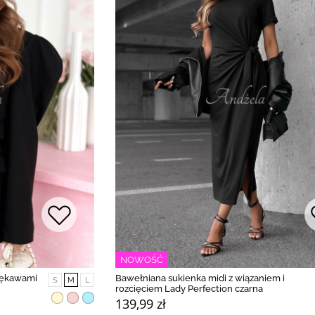
NOWOŚĆ
 rękawami
Bawełniana sukienka midi z wiązaniem i
S
M
L
rozcięciem Lady Perfection czarna
139,99 zł