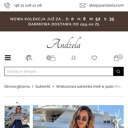
+48 22 228 22 08
sklep@andzela.com
0
6
52
33
NOWA KOLEKCJA JUŻ ZA...
D:
H:
M:
S:
DARMOWA DOSTAWA OD 299,00 ZŁ
0
X
PL
Strona główna
Sukienki
Wiskozowa sukienka midi w paski Marine