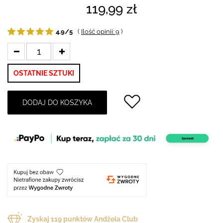
119,99 zł
4.9/5
(
Ilość opinii: 9
)
OSTATNIE SZTUKI
DODAJ DO KOSZYKA
Zyskaj
119
punktów Andżela Club