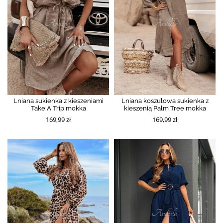
Lniana sukienka z kieszeniami
Lniana koszulowa sukienka z
Take A Trip mokka
kieszenią Palm Tree mokka
169,99 zł
169,99 zł