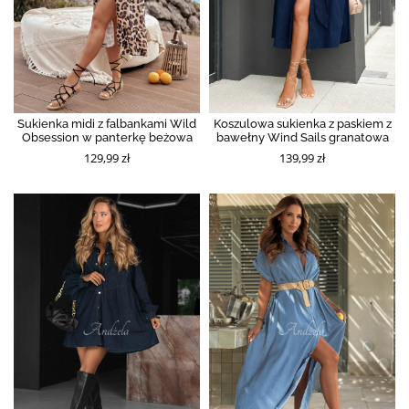
Sukienka midi z falbankami Wild
Koszulowa sukienka z paskiem z
Obsession w panterkę beżowa
bawełny Wind Sails granatowa
129,99 zł
139,99 zł