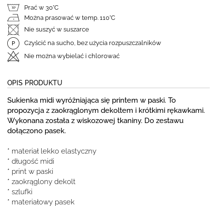
Prać w 30°C
Można prasować w temp. 110°C
Nie suszyć w suszarce
Czyścić na sucho, bez użycia rozpuszczalników
Nie można wybielać i chlorować
OPIS PRODUKTU
Sukienka midi wyróżniająca się printem w paski. To
propozycja z zaokrąglonym dekoltem i krótkimi rękawkami.
Wykonana została z wiskozowej tkaniny. Do zestawu
dołączono pasek.
* materiał lekko elastyczny
* długość midi
* print w paski
* zaokrąglony dekolt
* szlufki
* materiałowy pasek