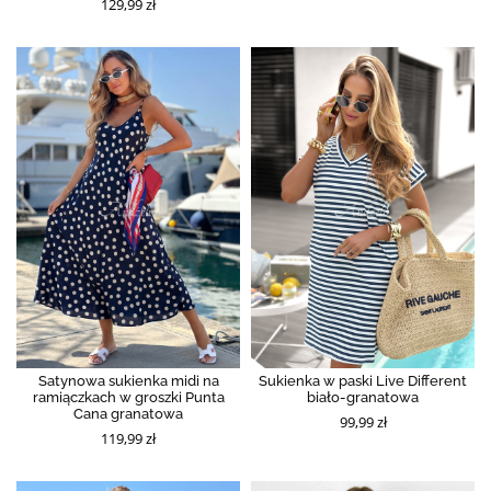
129,99 zł
Satynowa sukienka midi na
Sukienka w paski Live Different
ramiączkach w groszki Punta
biało-granatowa
Cana granatowa
99,99 zł
119,99 zł