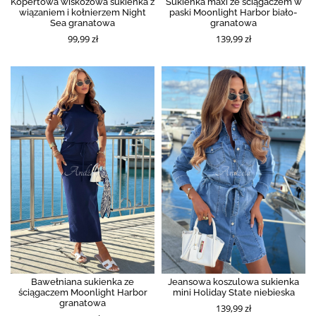
Kopertowa wiskozowa sukienka z
Sukienka maxi ze ściągaczem w
wiązaniem i kołnierzem Night
paski Moonlight Harbor biało-
Sea granatowa
granatowa
99,99 zł
139,99 zł
Bawełniana sukienka ze
Jeansowa koszulowa sukienka
ściągaczem Moonlight Harbor
mini Holiday State niebieska
granatowa
139,99 zł