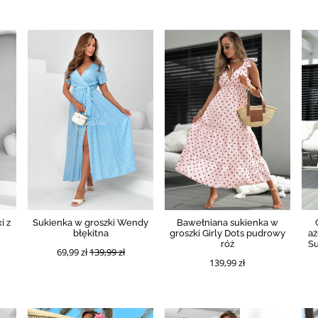
i z
Sukienka w groszki Wendy
Bawełniana sukienka w
błękitna
groszki Girly Dots pudrowy
aż
róż
Su
69,99 zł
139,99 zł
139,99 zł