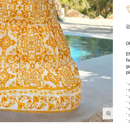
O
E
f
gu
pl
* 
* 
*
* 
* 
* 
*