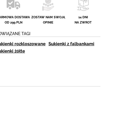
ARMOWA DOSTAWA
ZOSTAW NAM SWOJĄ
14 DNI
OD 299 PLN
OPINIE
NA ZWROT
OWIĄZANE TAGI
ukienki rozkloszowane
Sukienki z falbankami
ukienki żółte