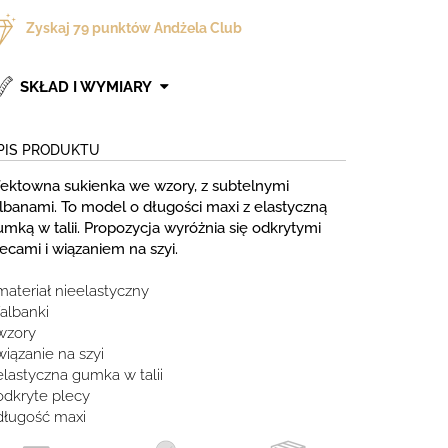
Zyskaj
79
punktów Andżela Club
SKŁAD I WYMIARY
PIS PRODUKTU
fektowna sukienka we wzory, z subtelnymi
albanami. To model o długości maxi z elastyczną
mką w talii. Propozycja wyróżnia się odkrytymi
ecami i wiązaniem na szyi.
materiał nieelastyczny
falbanki
 wzory
wiązanie na szyi
elastyczna gumka w talii
odkryte plecy
 długość maxi