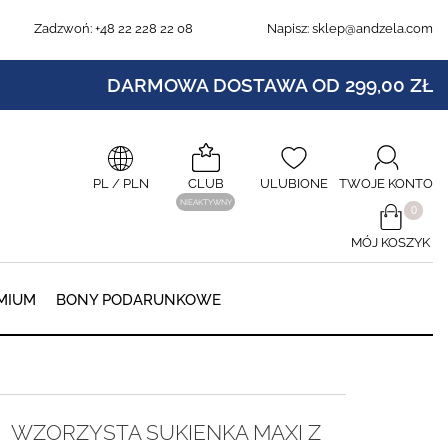
Zadzwoń:
+48 22 228 22 08
Napisz:
sklep@andzela.com
DARMOWA DOSTAWA OD 299,00 ZŁ
PL
/ PLN
CLUB
ULUBIONE
TWOJE KONTO
NIEAKTYWNY
​0
MÓJ KOSZYK
0
MIUM
BONY PODARUNKOWE
WZORZYSTA SUKIENKA MAXI Z