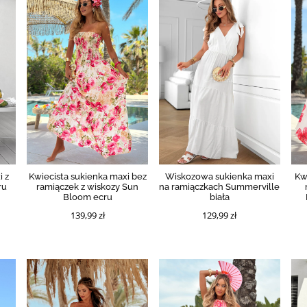
i z
Kwiecista sukienka maxi bez
Wiskozowa sukienka maxi
Kw
ru
ramiączek z wiskozy Sun
na ramiączkach Summerville
Bloom ecru
biała
139,99 zł
129,99 zł