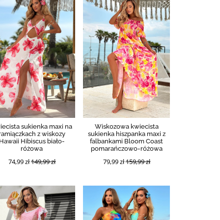
iecista sukienka maxi na
Wiskozowa kwiecista
ramiączkach z wiskozy
sukienka hiszpanka maxi z
Hawaii Hibiscus biało-
falbankami Bloom Coast
różowa
pomarańczowo-różowa
74,99 zł
149,99 zł
79,99 zł
159,99 zł