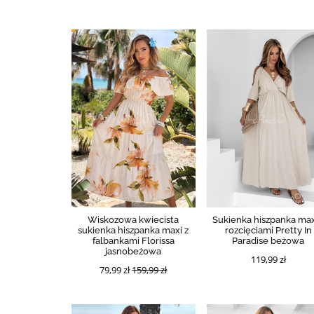
Wiskozowa kwiecista
Sukienka hiszpanka max
sukienka hiszpanka maxi z
rozcięciami Pretty In
falbankami Florissa
Paradise beżowa
jasnobeżowa
119,99 zł
79,99 zł
159,99 zł