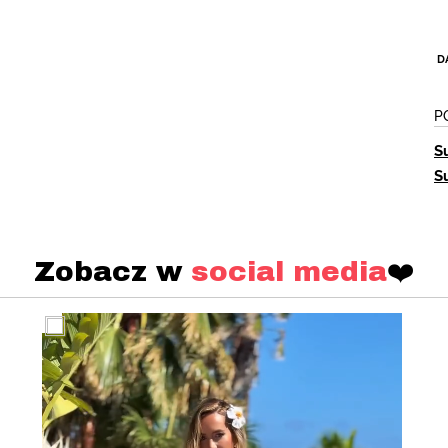
D
P
S
S
Zobacz w
social media
❤️