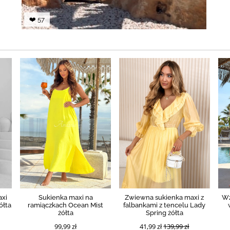
❤️ 57
axi
Sukienka maxi na
Zwiewna sukienka maxi z
Wz
ółta
ramiączkach Ocean Mist
falbankami z tencelu Lady
żółta
Spring żółta
99,99 zł
41,99 zł
139,99 zł