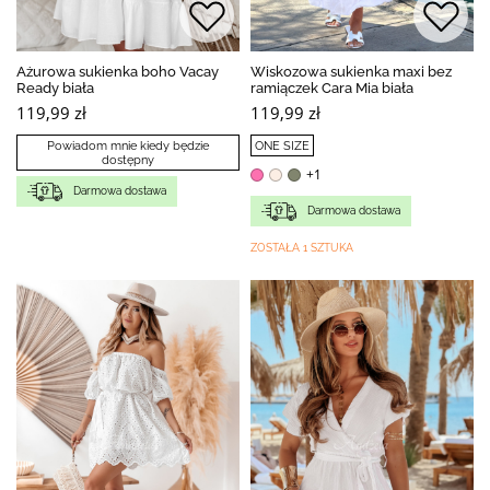
Ażurowa sukienka boho Vacay
Wiskozowa sukienka maxi bez
Ready biała
ramiączek Cara Mia biała
119,99 zł
119,99 zł
Powiadom mnie kiedy będzie
ONE SIZE
dostępny
+1
Darmowa dostawa
Darmowa dostawa
ZOSTAŁA 1 SZTUKA