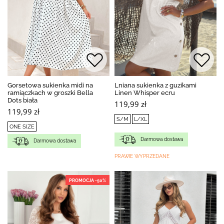
Gorsetowa sukienka midi na
Lniana sukienka z guzikami
ramiączkach w groszki Bella
Linen Whisper ecru
Dots biała
119,99 zł
119,99 zł
S/M
L/XL
ONE SIZE
Darmowa dostawa
Darmowa dostawa
PRAWIE WYPRZEDANE
PROMOCJA -50%