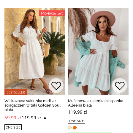
PROMOCJA -50%
BESTSELLER
Wiskozowa sukienka midi ze
Muślinowa sukienka hiszpanka
ściągaczem w talii Golden Soul
Alleena biała
biała
119,99 zł
59,99 zł
119,99 zł
🔥
ONE SIZE
ONE SIZE