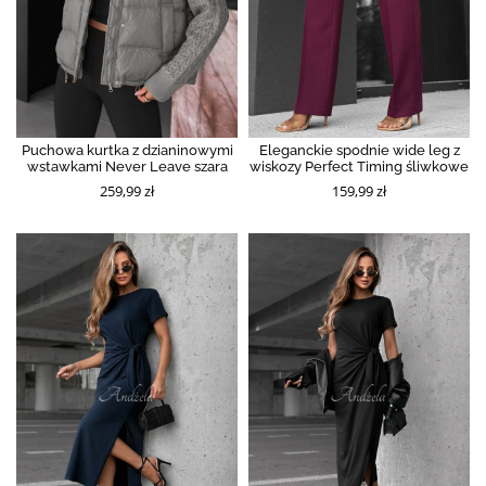
Puchowa kurtka z dzianinowymi
Eleganckie spodnie wide leg z
wstawkami Never Leave szara
wiskozy Perfect Timing śliwkowe
259,99 zł
159,99 zł