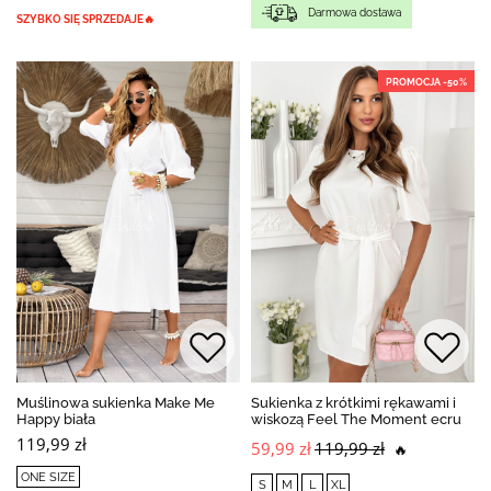
Darmowa dostawa
SZYBKO SIĘ SPRZEDAJE🔥
PROMOCJA -50%
Muślinowa sukienka Make Me
Sukienka z krótkimi rękawami i
Happy biała
wiskozą Feel The Moment ecru
119,99 zł
59,99 zł
119,99 zł
🔥
ONE SIZE
S
M
L
XL