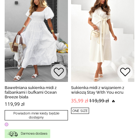
Bawełniana sukienka midi z
Sukienka midi z wiązaniem z
falbankami i bufkami Ocean
wiskozą Stay With You ecru
Breeze biała
35,99 zł
119,99 zł
🔥
119,99 zł
ONE SIZE
Powiadom mnie kiedy będzie
dostępny
Darmowa dostawa