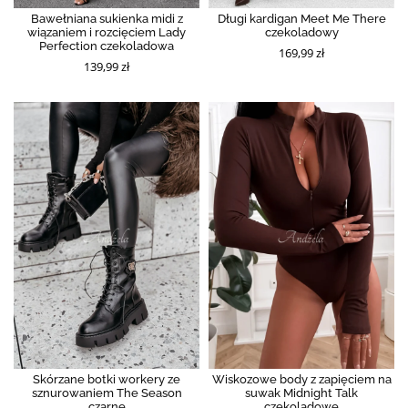
Bawełniana sukienka midi z
Długi kardigan Meet Me There
wiązaniem i rozcięciem Lady
czekoladowy
Perfection czekoladowa
169,99 zł
139,99 zł
Skórzane botki workery ze
Wiskozowe body z zapięciem na
sznurowaniem The Season
suwak Midnight Talk
czarne
czekoladowe