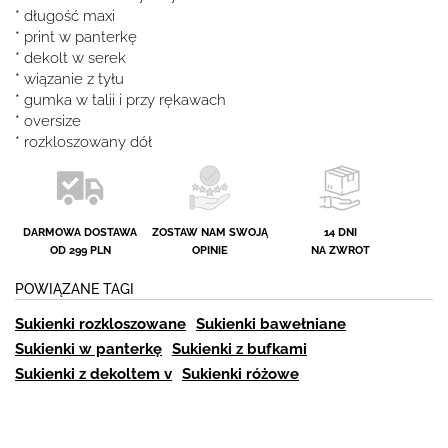
* długość maxi
* print w panterkę
* dekolt w serek
* wiązanie z tyłu
* gumka w talii i przy rękawach
* oversize
* rozkloszowany dół
DARMOWA DOSTAWA
ZOSTAW NAM SWOJĄ
14 DNI
OD 299 PLN
OPINIE
NA ZWROT
POWIĄZANE TAGI
Sukienki rozkloszowane
Sukienki bawełniane
Sukienki w panterkę
Sukienki z bufkami
Sukienki z dekoltem v
Sukienki różowe