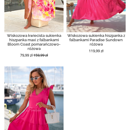
Wiskozowa kwiecista sukienka
Wiskozowa sukienka hiszpanka z
hiszpanka maxi z falbankami
falbankami Paradise Sundown
Bloom Coast pomarańczowo-
różowa
różowa
119,99 zł
79,99 zł
159,99 zł