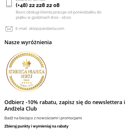
(+48) 22 228 22 08
Biuro obsługi klienta pracuje od poniedziałku do
piątku w godzinach 8:00 - 16:00
E-mail:
sklep@andzela.com
Nasze wyróżnienia
Odbierz -10% rabatu, zapisz się do newslettera i
Andżela Club
Badź na bieżąco z nowościami i promocjami
Zbieraj punkty i wymieniaj na rabaty