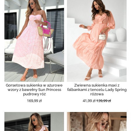
Gorsetowa sukienka w ażurowe
Zwiewna sukienka maxi z
wzory z bawełny Sun Princess
falbankami z tencelu Lady Spring
pudrowy róż
różowa
169,99 zł
41,99 zł
139,99 zł