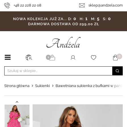
+48 22 228 22 08
sklep@andzela.com
0
1
4
59
NOWA KOLEKCJA JUŻ ZA...
D:
H:
M:
S:
DARMOWA DOSTAWA OD 299,00 ZŁ
0
X
PL
Strona główna
Sukienki
Bawełniana sukienka z bufkami w panterk