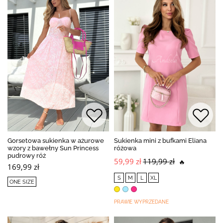
Gorsetowa sukienka w ażurowe
Sukienka mini z bufkami Eliana
wzory z bawełny Sun Princess
różowa
pudrowy róż
59,99 zł
119,99 zł
🔥
169,99 zł
S
M
L
XL
ONE SIZE
PRAWIE WYPRZEDANE