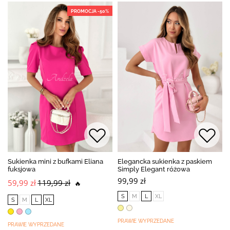
PROMOCJA -50%
Sukienka mini z bufkami Eliana
Elegancka sukienka z paskiem
fuksjowa
Simply Elegant różowa
99,99 zł
59,99 zł
119,99 zł
🔥
S
M
L
XL
S
M
L
XL
PRAWIE WYPRZEDANE
PRAWIE WYPRZEDANE