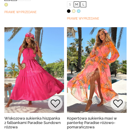
S
M
L
PRAWIE WYPRZEDANE
PRAWIE WYPRZEDANE
Wiskozowa sukienka hiszpanka
Kopertowa sukienka maxi w
z falbankami Paradise Sundown
panterkę Paradise różowo-
różowa
pomarańczowa