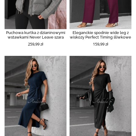
Puchowa kurtka z dzianinowymi
Eleganckie spodnie wide leg z
wstawkami Never Leave szara
wiskozy Perfect Timing śliwkowe
259,99 zł
159,99 zł