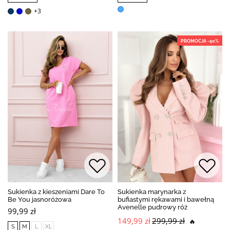
+3
PROMOCJA -50%
Sukienka z kieszeniami Dare To
Sukienka marynarka z
Be You jasnoróżowa
bufiastymi rękawami i bawełną
Avenelle pudrowy róż
99,99 zł
149,99 zł
299,99 zł
🔥
S
M
L
XL