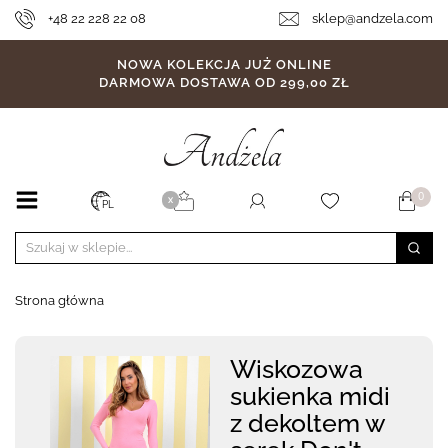
+48 22 228 22 08
sklep@andzela.com
NOWA KOLEKCJA JUŻ ONLINE
DARMOWA DOSTAWA OD 299,00 ZŁ
0
X
PL
Strona główna
Wiskozowa
sukienka midi
z dekoltem w