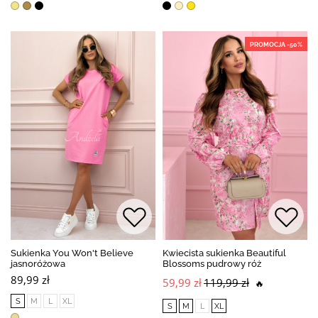
PROMOCJA -50%
Sukienka You Won't Believe
Kwiecista sukienka Beautiful
jasnoróżowa
Blossoms pudrowy róż
89,99 zł
59,99 zł
119,99 zł
🔥
S
M
L
XL
S
M
L
XL