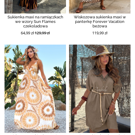
Sukienka maxi na ramiączkach
Wiskozowa sukienka maxi w
we wzory Sun Flames
panterkę Forever Vacation
czekoladowa
beżowa
64,99 zł
129,99 zł
119,99 zł