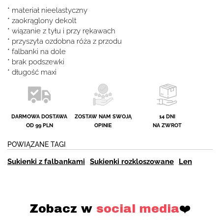
* materiał nieelastyczny
* zaokrąglony dekolt
* wiązanie z tyłu i przy rękawach
* przyszyta ozdobna róża z przodu
* falbanki na dole
* brak podszewki
* długość maxi
DARMOWA DOSTAWA
ZOSTAW NAM SWOJĄ
14 DNI
OD 99 PLN
OPINIE
NA ZWROT
POWIĄZANE TAGI
Sukienki z falbankami
Sukienki rozkloszowane
Len
Zobacz w
social media
❤️