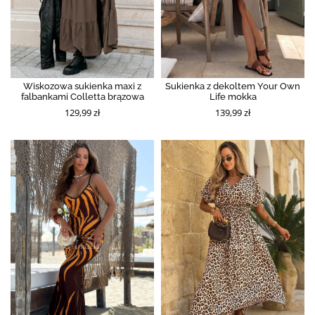
Wiskozowa sukienka maxi z
Sukienka z dekoltem Your Own
falbankami Colletta brązowa
Life mokka
129,99 zł
139,99 zł