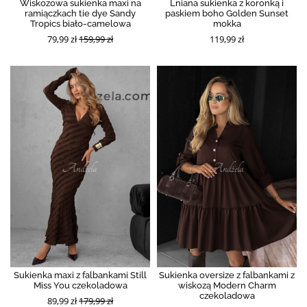
Wiskozowa sukienka maxi na
Lniana sukienka z koronką i
ramiączkach tie dye Sandy
paskiem boho Golden Sunset
Tropics biało-camelowa
mokka
79,99 zł
159,99 zł
119,99 zł
Sukienka maxi z falbankami Still
Sukienka oversize z falbankami z
Miss You czekoladowa
wiskozą Modern Charm
czekoladowa
89,99 zł
179,99 zł