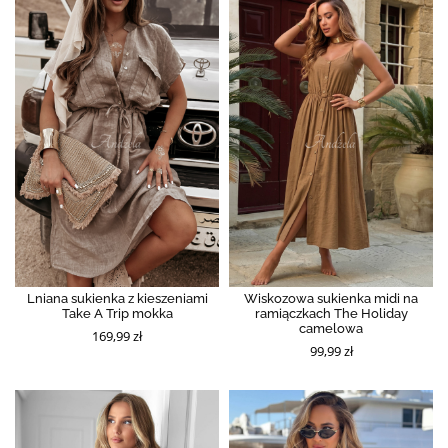
Lniana sukienka z kieszeniami
Wiskozowa sukienka midi na
Take A Trip mokka
ramiączkach The Holiday
camelowa
169,99 zł
99,99 zł