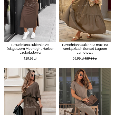
Bawełniana sukienka ze
Bawełniana sukienka maxi na
ściągaczem Moonlight Harbor
ramiączkach Sunset Lagoon
czekoladowa
camelowa
129,99 zł
69,99 zł
139,99 zł