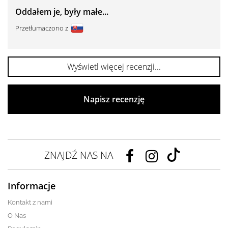
Oddałem je, były małe...
Przetłumaczono z
Wyświetl więcej recenzji...
Napisz recenzję
ZNAJDŹ NAS NA
Informacje
Kontakt z nami
O Nas