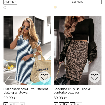
dostępny
ONE SIZE
Sukienka w paski Live Different
Spódnica Truly Be Free w
biało-granatowa
panterkę beżowa
99,99 zł
89,99 zł
S
M
L
XL
S
M
L
XL
XXL