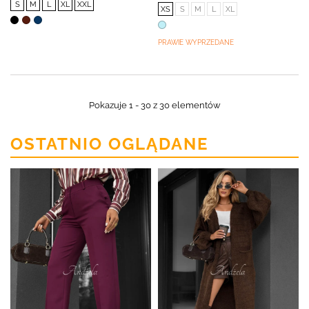
S
M
L
XL
XXL
XS
S
M
L
XL
PRAWIE WYPRZEDANE
Pokazuje 1 - 30 z 30 elementów
OSTATNIO OGLĄDANE