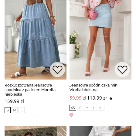
Rozkloszowana jeansowa
Jeansowa spódniczka mini
spódnica z paskiem Morella
Virelia błękitna
niebieska
59,99 zł
119,99 zł
🔥
159,99 zł
XS
S
M
L
XL
S
M
L