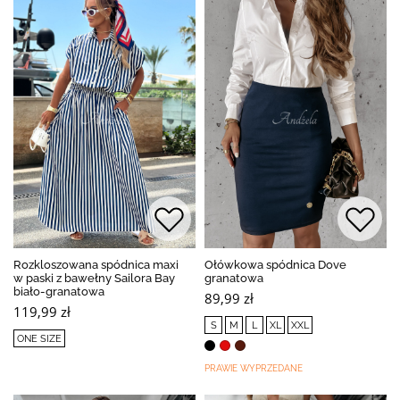
Rozkloszowana spódnica maxi
Ołówkowa spódnica Dove
w paski z bawełny Sailora Bay
granatowa
biało-granatowa
89,99 zł
119,99 zł
S
M
L
XL
XXL
ONE SIZE
PRAWIE WYPRZEDANE