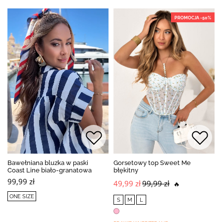
PROMOCJA -50%
Bawełniana bluzka w paski
Gorsetowy top Sweet Me
Coast Line biało-granatowa
błękitny
99,99 zł
49,99 zł
99,99 zł
🔥
ONE SIZE
S
M
L