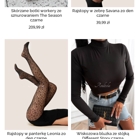
Skórzane botki workery ze
Rajstopy w zebrę Savana 20 den
sznurowaniem The Season
czarne
czarne
39,99 zł
209,99 zł
Rajstopy w panterkę Leonia 20
Wiskozowa bluzka ze stójką
den czarne
Different Story czarna