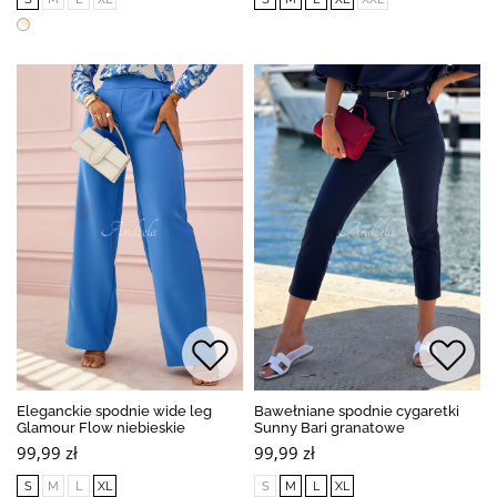
Eleganckie spodnie wide leg
Bawełniane spodnie cygaretki
Glamour Flow niebieskie
Sunny Bari granatowe
99,99 zł
99,99 zł
S
M
L
XL
S
M
L
XL