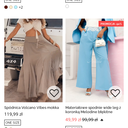
+2
PROMOCJA -50%
Spódnica Volcano Vibes mokka
Materiałowe spodnie wide leg z
koronką Melodine błękitne
119,99 zł
49,99 zł
99,99 zł
🔥
ONE SIZE