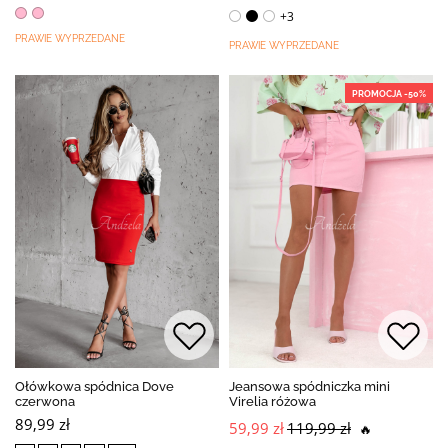
+3
PRAWIE WYPRZEDANE
PRAWIE WYPRZEDANE
PROMOCJA -50%
Ołówkowa spódnica Dove
Jeansowa spódniczka mini
czerwona
Virelia różowa
89,99 zł
59,99 zł
119,99 zł
🔥