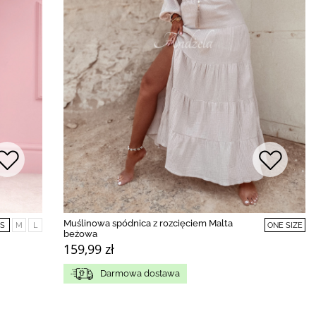
Muślinowa spódnica z rozcięciem Malta
S
M
L
ONE SIZE
beżowa
159,99 zł
Darmowa dostawa