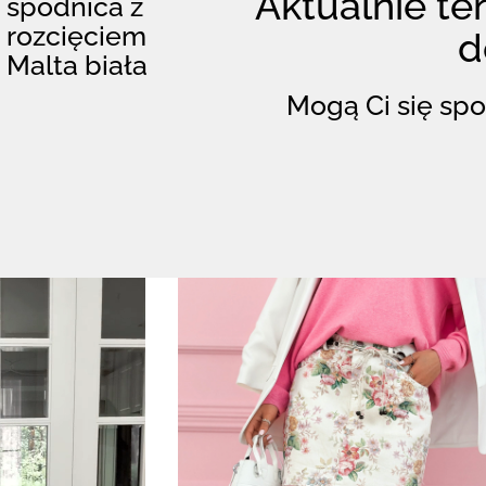
Aktualnie ten
spódnica z
rozcięciem
d
Malta biała
Mogą Ci się spo