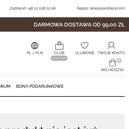
Zadzwoń:
+48 22 228 22 08
Napisz:
sklep@andzela.com
DARMOWA DOSTAWA OD 99,00 ZŁ
PL
/ PLN
CLUB
ULUBIONE
TWOJE KONTO
NIEAKTYWNY
​0
MÓJ KOSZYK
0
MIUM
BONY PODARUNKOWE