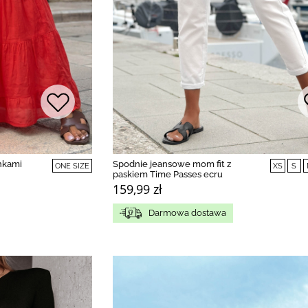
nkami
Spodnie jeansowe mom fit z
ONE SIZE
XS
S
paskiem Time Passes ecru
159,99 zł
Darmowa dostawa