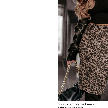
Spódnica Truly Be Free w
panterkę beżowa