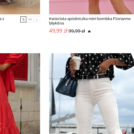
a z
Kwiecista spódniczka mini bombka Florianne
S
M
L
błękitna
49,99 zł
99,99 zł
🔥