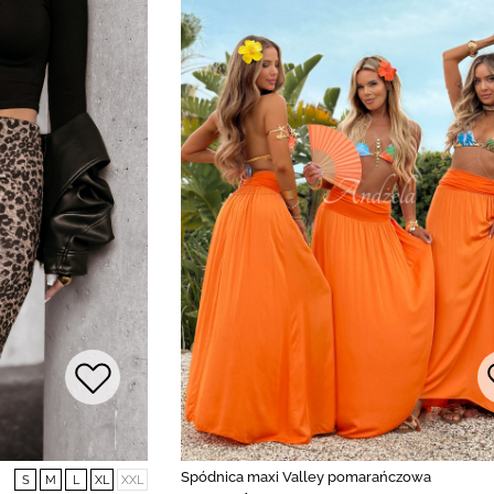
Spódnica maxi Valley pomarańczowa
S
M
L
XL
XXL