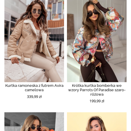
Kurtka ramoneska z futrem Avira
Krótka kurtka bomberka we
camelowa
wzory Parrots Of Paradise szaro-
różowa
339,99 zł
199,99 zł