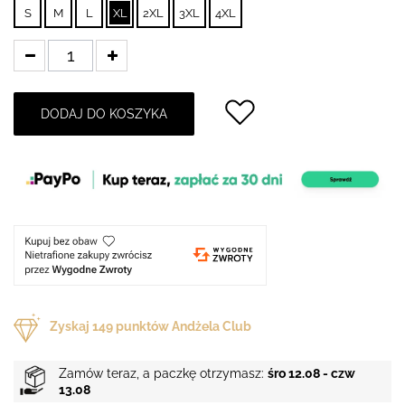
S
M
L
XL
2XL
3XL
4XL
DODAJ DO KOSZYKA
Zyskaj
149
punktów Andżela Club
Zamów teraz, a paczkę otrzymasz:
śro 12.08 - czw
13.08