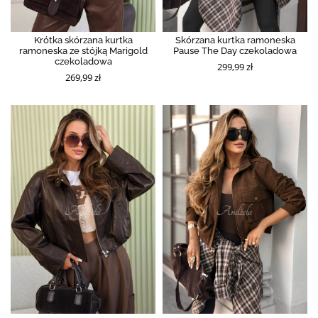
Krótka skórzana kurtka
Skórzana kurtka ramoneska
ramoneska ze stójką Marigold
Pause The Day czekoladowa
czekoladowa
299,99 zł
269,99 zł