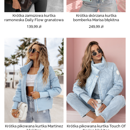
Krótka zamszowa kurtka
Krótka skórzana kurtka
ramoneska Daily Flow granatowa
bomberka Marisa błękitna
139,99 zł
249,99 zł
Krótka pikowana kurtka Martinez
Krótka pikowana kurtka Touch Of