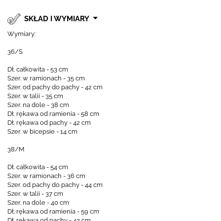
SKŁAD I WYMIARY
Wymiary:
36/S
Dł. całkowita - 53 cm
Szer. w ramionach - 35 cm
Szer. od pachy do pachy - 42 cm
Szer. w talii - 35 cm
Szer. na dole - 38 cm
Dł. rękawa od ramienia - 58 cm
Dł. rękawa od pachy - 42 cm
Szer. w bicepsie - 14 cm
38/M
Dł. całkowita - 54 cm
Szer. w ramionach - 36 cm
Szer. od pachy do pachy - 44 cm
Szer. w talii - 37 cm
Szer. na dole - 40 cm
Dł. rękawa od ramienia - 59 cm
Dł. rękawa od pachy - 42 cm