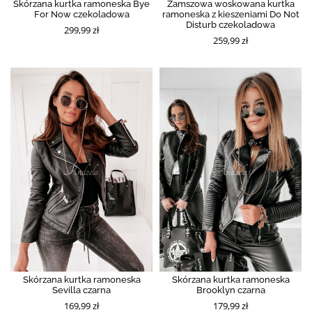
Skórzana kurtka ramoneska Bye
Zamszowa woskowana kurtka
For Now czekoladowa
ramoneska z kieszeniami Do Not
Disturb czekoladowa
299,99 zł
259,99 zł
Skórzana kurtka ramoneska
Skórzana kurtka ramoneska
Sevilla czarna
Brooklyn czarna
169,99 zł
179,99 zł