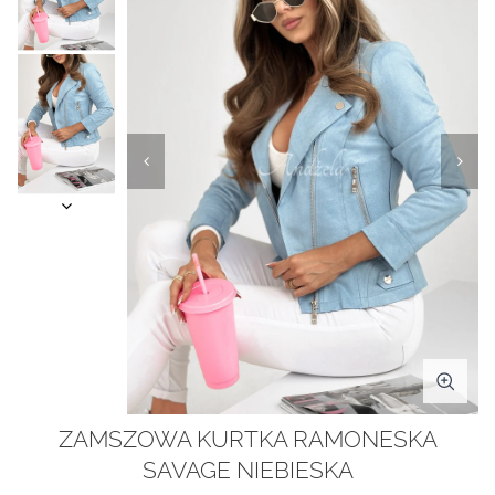
ZAMSZOWA KURTKA RAMONESKA
SAVAGE NIEBIESKA