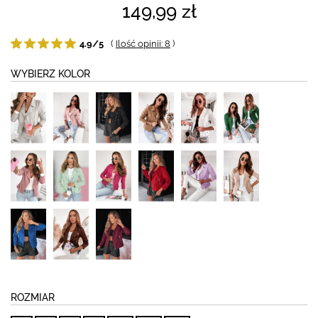
149,99 zł
4.9/5
(
Ilość opinii: 8
)
WYBIERZ KOLOR
ROZMIAR