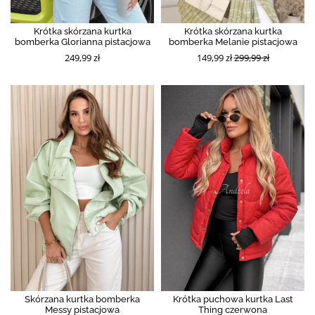
Krótka skórzana kurtka
Krótka skórzana kurtka
bomberka Glorianna pistacjowa
bomberka Melanie pistacjowa
249,99 zł
149,99 zł
299,99 zł
Skórzana kurtka bomberka
Krótka puchowa kurtka Last
Messy pistacjowa
Thing czerwona