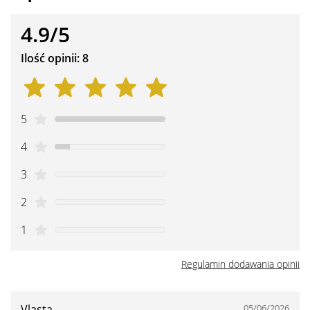
4.9/5
Ilość opinii: 8
5
4
3
2
1
Regulamin dodawania opinii
Vlasta
05/06/2026