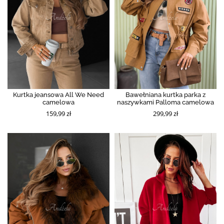
Kurtka jeansowa All We Need
Bawełniana kurtka parka z
camelowa
naszywkami Palloma camelowa
159,99 zł
299,99 zł