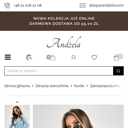
+48 22 228 22 08
sklep@andzela.com
NOWA KOLEKCJA JUŻ ONLINE
DARMOWA DOSTAWA OD 99,00 ZŁ
0
X
PL
Strona główna
Okrycia wierzchnie
Kurtki
Zamszowa kurtka ram