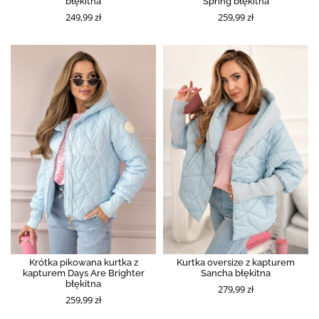
błękitna
Spring błękitna
249,99 zł
259,99 zł
Krótka pikowana kurtka z
Kurtka oversize z kapturem
kapturem Days Are Brighter
Sancha błękitna
błękitna
279,99 zł
259,99 zł