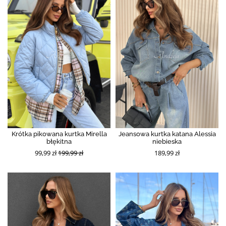
Krótka pikowana kurtka Mirella
Jeansowa kurtka katana Alessia
błękitna
niebieska
99,99 zł
199,99 zł
189,99 zł