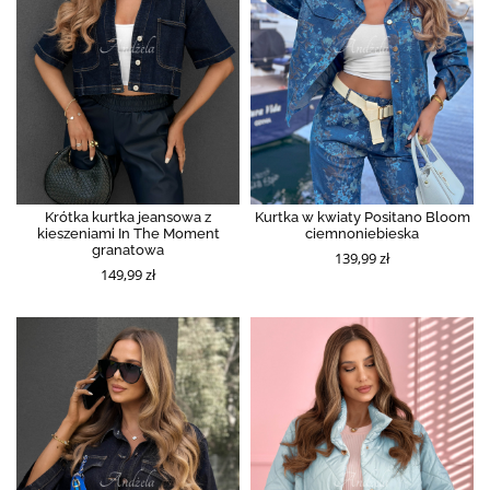
Krótka kurtka jeansowa z
Kurtka w kwiaty Positano Bloom
kieszeniami In The Moment
ciemnoniebieska
granatowa
139,99 zł
149,99 zł