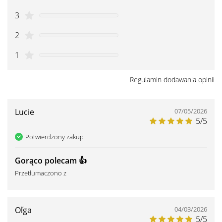
3
2
1
Regulamin dodawania opinii
Lucie
07/05/2026
5/5
Potwierdzony zakup
Gorąco polecam 👍 ️
Przetłumaczono z
Oľga
04/03/2026
5/5