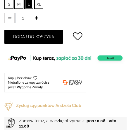
S
M
L
XL
DODAJ DO KOSZYKA
Zyskaj
149
punktów Andżela Club
Zamów teraz, a paczkę otrzymasz:
pon 10.08 - wto
11.08