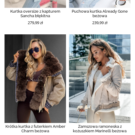
Kurtka oversize z kapturem
Puchowa kurtka Already Gone
Sancha błękitna
beżowa
279,99 zł
239,99 zł
Krótka kurtka z futerkiem Amber
Zamszowa ramoneska z
Charm beżowa
kożuszkiem Marinelli beżowa