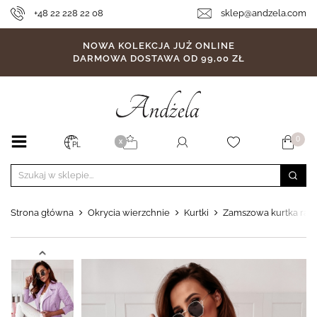
+48 22 228 22 08
sklep@andzela.com
NOWA KOLEKCJA JUŻ ONLINE
DARMOWA DOSTAWA OD 99,00 ZŁ
0
X
PL
Strona główna
Okrycia wierzchnie
Kurtki
Zamszowa kurtka ram