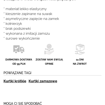
* materiał lekko elastyczny
* kieszenie zapinane na suwak
* asymetryczne zapięcie na zamek
* kołnierzyk
* brak podszewki
* wykonana z imitacji zamszu
* surowe wykończenie
DARMOWA DOSTAWA
ZOSTAW NAM SWOJĄ
14 DNI
OD 99 PLN
OPINIE
NA ZWROT
POWIĄZANE TAGI
Kurtki krótkie
Kurtki zamszowe
MOGĄ CI SIĘ SPODOBAĆ