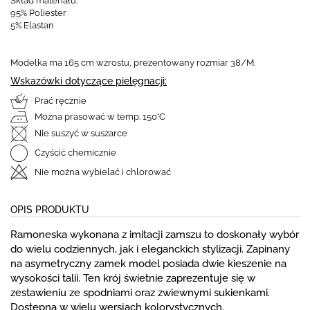
Skład materiału:
95% Poliester
5% Elastan
Modelka ma 165 cm wzrostu, prezentowany rozmiar 38/M.
Wskazówki dotyczące pielęgnacji:
Prać ręcznie
Można prasować w temp. 150°C
Nie suszyć w suszarce
Czyścić chemicznie
Nie można wybielać i chlorować
OPIS PRODUKTU
Ramoneska wykonana z imitacji zamszu to doskonały wybór
do wielu codziennych, jak i eleganckich stylizacji. Zapinany
na asymetryczny zamek model posiada dwie kieszenie na
wysokości talii. Ten krój świetnie zaprezentuje się w
zestawieniu ze spodniami oraz zwiewnymi sukienkami.
Dostępna w wielu wersjach kolorystycznych.