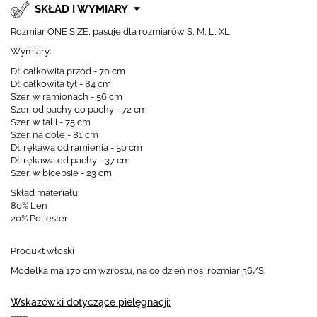
Window
SKŁAD I WYMIARY
Rozmiar ONE SIZE, pasuje dla rozmiarów S, M, L, XL
Color
Transparency
Font Size
Wymiary:
Dł. całkowita przód - 70 cm
Dł. całkowita tył - 84 cm
Text Edge Style
Szer. w ramionach - 56 cm
Szer. od pachy do pachy - 72 cm
Szer. w talii - 75 cm
Font Family
Szer. na dole - 81 cm
Dł. rękawa od ramienia - 50 cm
Dł. rękawa od pachy - 37 cm
Reset
restore all settings to the default values
Done
Szer. w bicepsie - 23 cm
Close Modal Dialog
Skład materiału:
End of dialog window.
80% Len
20% Poliester
Produkt włoski
Modelka ma 170 cm wzrostu, na co dzień nosi rozmiar 36/S.
Wskazówki dotyczące pielęgnacji: