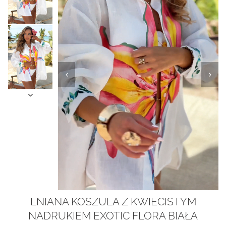
Video Player is loading.
LNIANA KOSZULA Z KWIECISTYM
Play Video
Pause
NADRUKIEM EXOTIC FLORA BIAŁA
Unmute
Current Time
0:01