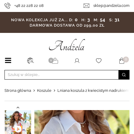
+48 22 228 22 08
sklep@andzela.com
0
3
54
29
NOWA KOLEKCJA JUŻ ZA...
D:
H:
M:
S:
DARMOWA DOSTAWA OD 299,00 ZŁ
0
X
PL
Strona główna
Koszule
Lniana koszula z kwiecistym nadrukiem Exo