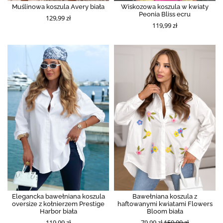
Muślinowa koszula Avery biała
Wiskozowa koszula w kwiaty
Peonia Bliss ecru
129,99 zł
119,99 zł
Elegancka bawełniana koszula
Bawełniana koszula z
oversize z kołnierzem Prestige
haftowanymi kwiatami Flowers
Harbor biała
Bloom biała
119,99 zł
79,99 zł
159,99 zł