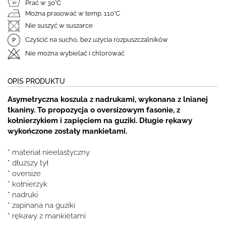
Prać w 30°C
Można prasować w temp. 110°C
Nie suszyć w suszarce
Czyścić na sucho, bez użycia rozpuszczalników
Nie można wybielać i chlorować
OPIS PRODUKTU
Asymetryczna koszula z nadrukami, wykonana z lnianej
tkaniny. To propozycja o oversizowym fasonie, z
kołnierzykiem i zapięciem na guziki. Długie rękawy
wykończone zostały mankietami.
* materiał nieelastyczny
* dłuższy tył
* oversize
* kołnierzyk
* nadruki
* zapinana na guziki
* rękawy z mankietami