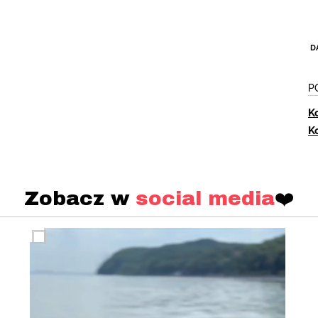
D
P
K
K
Zobacz w
social media
❤️