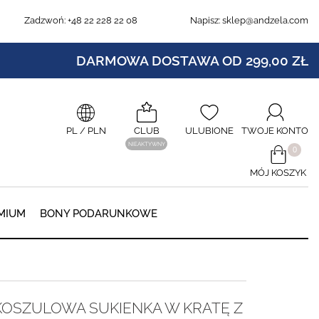
Zadzwoń:
+48 22 228 22 08
Napisz:
sklep@andzela.com
DARMOWA DOSTAWA OD 299,00 ZŁ
PL
/ PLN
CLUB
ULUBIONE
TWOJE KONTO
NIEAKTYWNY
​0
MÓJ KOSZYK
0
MIUM
BONY PODARUNKOWE
KOSZULOWA SUKIENKA W KRATĘ Z