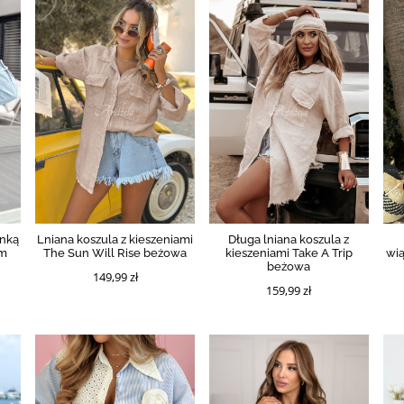
onką
Lniana koszula z kieszeniami
Długa lniana koszula z
am
The Sun Will Rise beżowa
kieszeniami Take A Trip
wi
beżowa
149,99 zł
159,99 zł