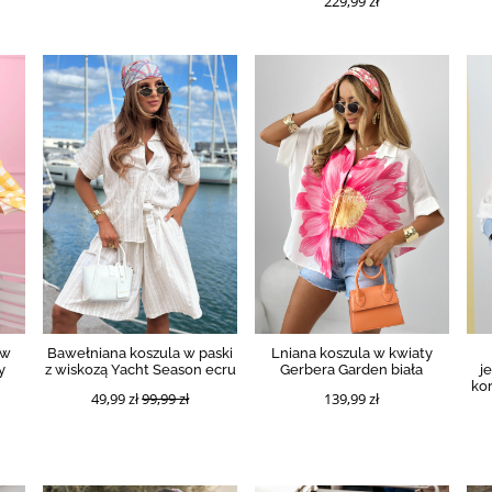
229,99 zł
 w
Bawełniana koszula w paski
Lniana koszula w kwiaty
y
z wiskozą Yacht Season ecru
Gerbera Garden biała
j
ko
49,99 zł
99,99 zł
139,99 zł