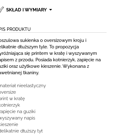
SKŁAD I WYMIARY
PIS PRODUKTU
oszulowa sukienka o oversizowym kroju i
likatnie dłuższym tyle. To propozycja
yróżniająca się printem w kratę i wyszywanym
pisem z przodu. Posiada kołnierzyk, zapięcie na
uziki oraz użytkowe kieszenie. Wykonana z
awełnianej tkaniny.
materiał nieelastyczny
oversize
print w kratę
kołnierzyk
zapięcie na guziki
 wyszywany napis
kieszenie
delikatnie dłuższy tył