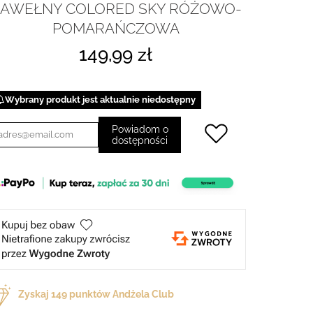
AWEŁNY COLORED SKY RÓŻOWO-
POMARAŃCZOWA
149,99 zł
Wybrany produkt jest aktualnie niedostępny
Powiadom o
dostępności
Zyskaj
149
punktów Andżela Club