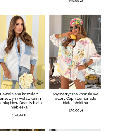
149,99 zł
Bawełniana koszula z
Asymetryczna koszula we
eansowymi wstawkami i
wzory Capri Lemonade
ronką New Beauty biało-
biało-błękitna
niebieska
129,99 zł
169,99 zł