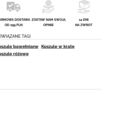
ARMOWA DOSTAWA
ZOSTAW NAM SWOJĄ
14 DNI
OD 299 PLN
OPINIE
NA ZWROT
OWIĄZANE TAGI
oszule bawełniane
Koszule w kratę
oszule różowe