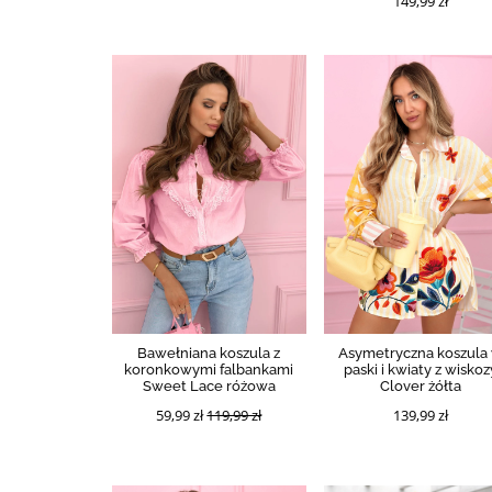
149,99 zł
Bawełniana koszula z
Asymetryczna koszula
koronkowymi falbankami
paski i kwiaty z wiskoz
Sweet Lace różowa
Clover żółta
59,99 zł
119,99 zł
139,99 zł