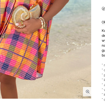
O
K
de
w
na
g
b
* 
* 
* 
* 
* 
*
* 
* 