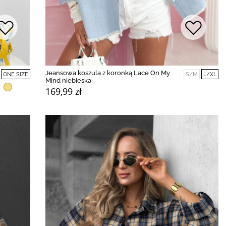
Jeansowa koszula z koronką Lace On My
ONE SIZE
S/M
L/XL
Mind niebieska
169,99 zł