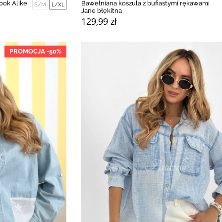
ook Alike
Bawełniana koszula z bufiastymi rękawami
S/M
L/XL
Jane błękitna
129,99 zł
PROMOCJA -50%