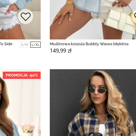
To Side
Muślinowa koszula Bubbly Waves błękitna
S/M
L/XL
149,99 zł
PROMOCJA -50%