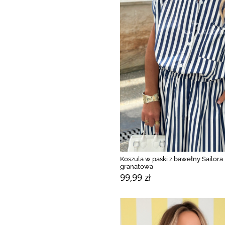
Koszula w paski z bawełny Sailora 
granatowa
99,99 zł