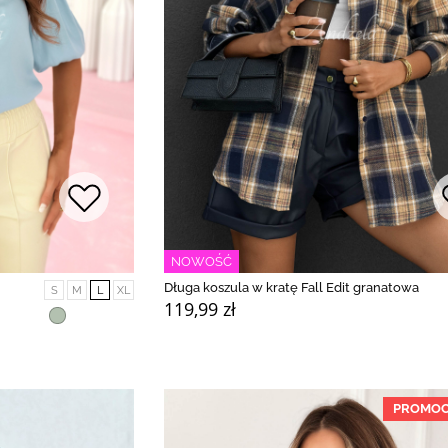
NOWOŚĆ
Długa koszula w kratę Fall Edit granatowa
S
M
L
XL
119,99 zł
PROMOC