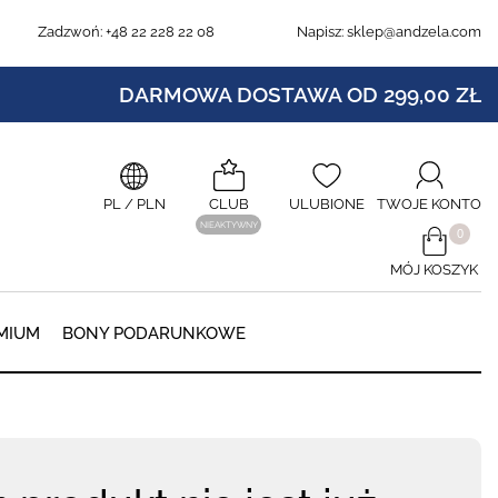
Zadzwoń:
+48 22 228 22 08
Napisz:
sklep@andzela.com
DARMOWA DOSTAWA OD 299,00 ZŁ
PL
/ PLN
CLUB
ULUBIONE
TWOJE KONTO
NIEAKTYWNY
​0
MÓJ KOSZYK
0
MIUM
BONY PODARUNKOWE