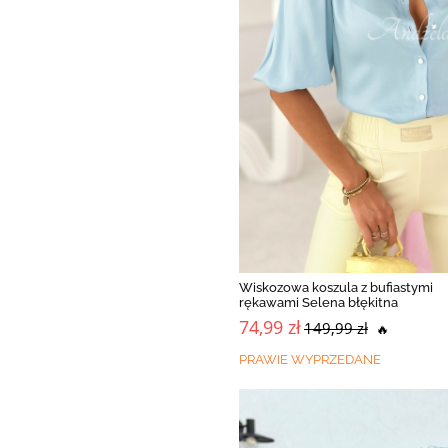
Wiskozowa koszula z bufiastymi
rękawami Selena błękitna
74,99 zł
149,99 zł
🔥
PRAWIE WYPRZEDANE