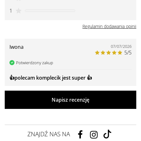
1
Regulamin dodawania opinii
Iwona
07/07/2026
5/5
Potwierdzony zakup
👍️polecam komplecik jest super 👍️
Napisz recenzję
ZNAJDŹ NAS NA