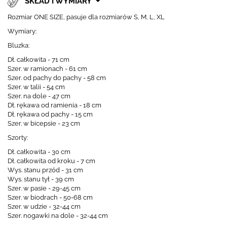
SKŁAD I WYMIARY
Rozmiar ONE SIZE, pasuje dla rozmiarów S, M, L, XL
Wymiary:
Bluzka:
Dł. całkowita - 71 cm
Szer. w ramionach - 61 cm
Szer. od pachy do pachy - 58 cm
Szer. w talii - 54 cm
Szer. na dole - 47 cm
Dł. rękawa od ramienia - 18 cm
Dł. rękawa od pachy - 15 cm
Szer. w bicepsie - 23 cm
Szorty:
Dł. całkowita - 30 cm
Dł. całkowita od kroku - 7 cm
Wys. stanu przód - 31 cm
Wys. stanu tył - 39 cm
Szer. w pasie - 29-45 cm
Szer. w biodrach - 50-68 cm
Szer. w udzie - 32-44 cm
Szer. nogawki na dole - 32-44 cm