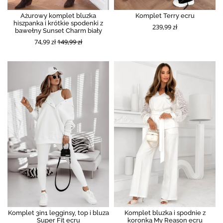
Ażurowy komplet bluzka
Komplet Terry ecru
hiszpanka i krótkie spodenki z
239,99 zł
bawełny Sunset Charm biały
74,99 zł
149,99 zł
Komplet 3in1 legginsy, top i bluza
Komplet bluzka i spodnie z
Super Fit ecru
koronką My Reason ecru