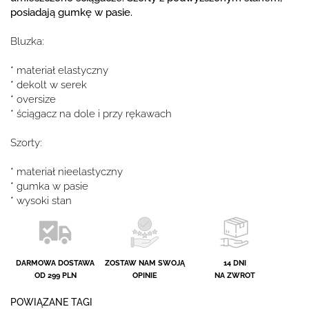
posiadają gumkę w pasie.
Bluzka:
* materiał elastyczny
* dekolt w serek
* oversize
* ściągacz na dole i przy rękawach
Szorty:
* materiał nieelastyczny
* gumka w pasie
* wysoki stan
DARMOWA DOSTAWA
ZOSTAW NAM SWOJĄ
14 DNI
OD 299 PLN
OPINIE
NA ZWROT
POWIĄZANE TAGI